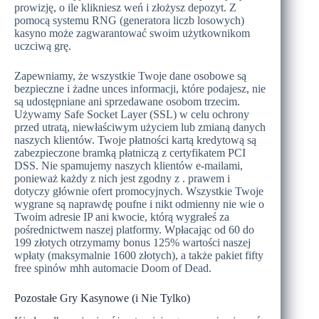
prowizję, o ile klikniesz weń i złożysz depozyt. Z
pomocą systemu RNG (generatora liczb losowych)
kasyno może zagwarantować swoim użytkownikom
uczciwą grę.
Zapewniamy, że wszystkie Twoje dane osobowe są
bezpieczne i żadne unces informacji, które podajesz, nie
są udostępniane ani sprzedawane osobom trzecim.
Używamy Safe Socket Layer (SSL) w celu ochrony
przed utratą, niewłaściwym użyciem lub zmianą danych
naszych klientów. Twoje płatności kartą kredytową są
zabezpieczone bramką płatniczą z certyfikatem PCI
DSS. Nie spamujemy naszych klientów e-mailami,
ponieważ każdy z nich jest zgodny z . prawem i
dotyczy głównie ofert promocyjnych. Wszystkie Twoje
wygrane są naprawdę poufne i nikt odmienny nie wie o
Twoim adresie IP ani kwocie, którą wygrałeś za
pośrednictwem naszej platformy. Wpłacając od 60 do
199 złotych otrzymamy bonus 125% wartości naszej
wpłaty (maksymalnie 1600 złotych), a także pakiet fifty
free spinów mhh automacie Doom of Dead.
Pozostałe Gry Kasynowe (i Nie Tylko)