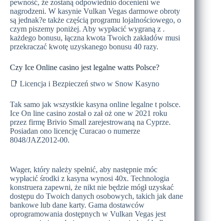
pewność, że zostaną odpowiednio docenieni we
nagrodzeni. W kasynie Vulkan Vegas darmowe obroty
są jednak?e także częścią programu lojalnościowego, o
czym piszemy poniżej. Aby wypłacić wygraną z .
każdego bonusu, łączna kwota Twoich zakładów musi
przekraczać kwotę uzyskanego bonusu 40 razy.
Czy Ice Online casino jest legalne watts Polsce?
📑 Licencja i Bezpieczeń stwo w Snow Kasyno
Tak samo jak wszystkie kasyna online legalne t polsce.
Ice On line casino został o zał oż one w 2021 roku
przez firmę Brivio Small zarejestrowaną na Cyprze.
Posiadan ono licencję Curacao o numerze
8048/JAZ2012-00.
Wager, który należy spełnić, aby następnie móc
wypłacić środki z kasyna wynosi 40x. Technologia
konstruera zapewni, że nikt nie będzie mógł uzyskać
dostępu do Twoich danych osobowych, takich jak dane
bankowe lub dane karty. Gama dostawców
oprogramowania dostępnych w Vulkan Vegas jest