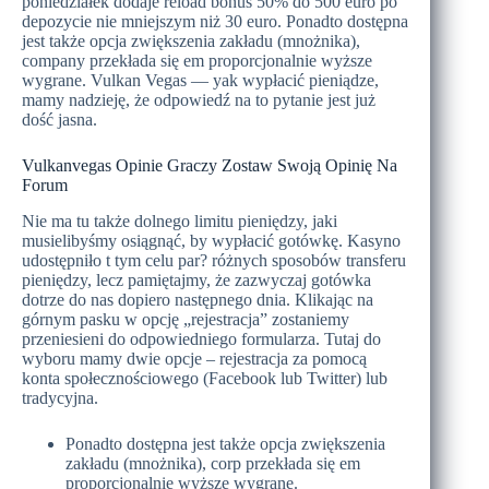
poniedziałek dodaje reload bonus 50% do 500 euro po
depozycie nie mniejszym niż 30 euro. Ponadto dostępna
jest także opcja zwiększenia zakładu (mnożnika),
company przekłada się em proporcjonalnie wyższe
wygrane. Vulkan Vegas — yak wypłacić pieniądze,
mamy nadzieję, że odpowiedź na to pytanie jest już
dość jasna.
Vulkanvegas Opinie Graczy Zostaw Swoją Opinię Na
Forum
Nie ma tu także dolnego limitu pieniędzy, jaki
musielibyśmy osiągnąć, by wypłacić gotówkę. Kasyno
udostępniło t tym celu par? różnych sposobów transferu
pieniędzy, lecz pamiętajmy, że zazwyczaj gotówka
dotrze do nas dopiero następnego dnia. Klikając na
górnym pasku w opcję „rejestracja” zostaniemy
przeniesieni do odpowiedniego formularza. Tutaj do
wyboru mamy dwie opcje – rejestracja za pomocą
konta społecznościowego (Facebook lub Twitter) lub
tradycyjna.
Ponadto dostępna jest także opcja zwiększenia
zakładu (mnożnika), corp przekłada się em
proporcjonalnie wyższe wygrane.