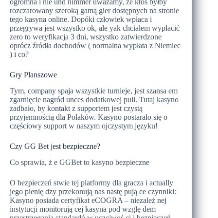
ogromna i nie und nimmer uważamy, że ktoś byłby
rozczarowany szeroką gamą gier dostępnych na stronie
tego kasyna online. Dopóki człowiek wpłaca i
przegrywa jest wszystko ok, ale yak chciałem wypłacić
zero to weryfikacja 3 dni, wszystko zatwierdzone
oprócz źródła dochodów ( normalna wypłata z Niemiec
) i co?
Gry Planszowe
Tym, company spaja wszystkie turnieje, jest szansa em
zgarnięcie nagród unces dodatkowej puli. Tutaj kasyno
zadbało, by kontakt z supportem jest czystą
przyjemnością dla Polaków. Kasyno postarało się o
częściowy support w naszym ojczystym języku!
Czy GG Bet jest bezpieczne?
Co sprawia, ż e GGBet to kasyno bezpieczne
O bezpieczeń stwie tej platformy dla gracza i actually
jego pienię dzy przekonują nas nastę pują ce czynniki:
Kasyno posiada certyfikat eCOGRA – niezależ nej
instytucji monitorują cej kasyna pod wzglę dem
przestrzegania standardó w uczciwoś ci i bezpieczeń