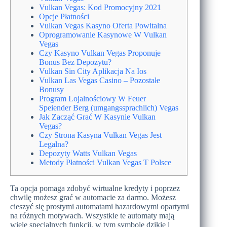
Vulkan Vegas: Kod Promocyjny 2021
Opcje Płatności
Vulkan Vegas Kasyno Oferta Powitalna
Oprogramowanie Kasynowe W Vulkan
Vegas
Czy Kasyno Vulkan Vegas Proponuje
Bonus Bez Depozytu?
Vulkan Sin City Aplikacja Na Ios
Vulkan Las Vegas Casino – Pozostałe
Bonusy
Program Lojalnościowy W Feuer
Speiender Berg (umgangssprachlich) Vegas
Jak Zacząć Grać W Kasynie Vulkan
Vegas?
Czy Strona Kasyna Vulkan Vegas Jest
Legalna?
Depozyty Watts Vulkan Vegas
Metody Płatności Vulkan Vegas T Polsce
Ta opcja pomaga zdobyć wirtualne kredyty i poprzez
chwilę możesz grać w automacie za darmo. Możesz
cieszyć się prostymi automatami hazardowymi opartymi
na różnych motywach. Wszystkie te automaty mają
wiele specjalnych funkcji, w tym symbole dzikie i