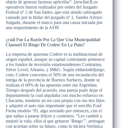
objeto de generar facturas apócrifas”. [newline]Los
operativos fueron realizados por orden del Juzgado
Federal nº 2 de San Isidro, que está siendo subrogado
causado por la titular del juzgado nº 1, Sandra Arroyo
Salgado, durante el marco para una causa iniciada por
una requerimiento de la AFIP.
¿cuál Fue La Razón Por La Que Una Municipalidad
Clausuró El Bingo De Codere En La Plata?
La empresa de apuestas Codere es la multinacional de
origen español, aunque su capital controlante pertenece
a los fondos de inversión estadounidenses Contrarian,
Silver Level, Abrams, y M&G. Según eldiariodeljuego.
com, Codere concentra el 50% de una recaudación del
intriga de la provincia de Buenos Surfaces, donde se
realizan el 60% de las apuestas entre ma Argentina.
Tiempo después del acuerdo, una pareja pudo dejar el
departamento la cual alquilaba con mucho esfuerzo en
Chacarita, mudarse an mi casa propia con sus tres hijos
y adquirir el auto más importante que el sencillo Ford
Fiesta modelo ‘95, algo averiado por entonces, con el
que salían a pasear felices y contentos. “Les cambió y
mejoró la vida, ellos sí que gritaron ‘Bingo’”, arriesgan
con aciertan sobre su futuro, como lo hiciera Verónica