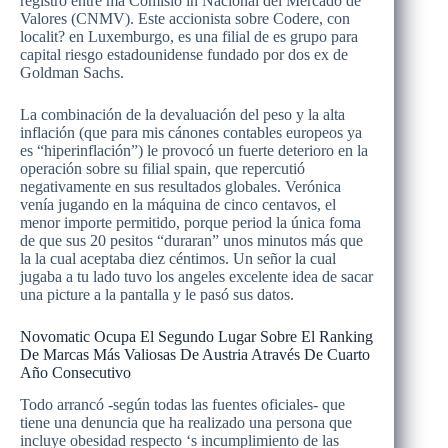
registro entre ma Comisió in Nacional del Mercado de
Valores (CNMV). Este accionista sobre Codere, con
localit? en Luxemburgo, es una filial de es grupo para
capital riesgo estadounidense fundado por dos ex de
Goldman Sachs.
La combinación de la devaluación del peso y la alta
inflación (que para mis cánones contables europeos ya
es “hiperinflación”) le provocó un fuerte deterioro en la
operación sobre su filial spain, que repercutió
negativamente en sus resultados globales. Verónica
venía jugando en la máquina de cinco centavos, el
menor importe permitido, porque period la única foma
de que sus 20 pesitos “duraran” unos minutos más que
la la cual aceptaba diez céntimos. Un señor la cual
jugaba a tu lado tuvo los angeles excelente idea de sacar
una picture a la pantalla y le pasó sus datos.
Novomatic Ocupa El Segundo Lugar Sobre El Ranking
De Marcas Más Valiosas De Austria Através De Cuarto
Año Consecutivo
Todo arrancó -según todas las fuentes oficiales- que
tiene una denuncia que ha realizado una persona que
incluye obesidad respecto ‘s incumplimiento de las