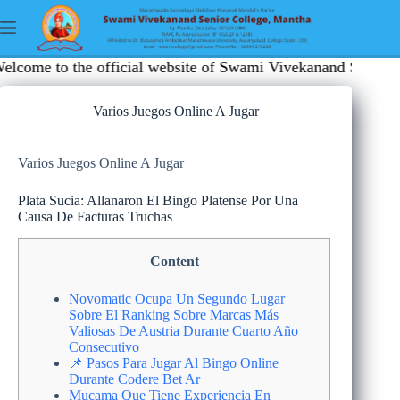
e to the official website of Swami Vivekanand Senior Coll
Varios Juegos Online A Jugar
Varios Juegos Online A Jugar
Plata Sucia: Allanaron El Bingo Platense Por Una
Causa De Facturas Truchas
Content
Novomatic Ocupa Un Segundo Lugar
Sobre El Ranking Sobre Marcas Más
Valiosas De Austria Durante Cuarto Año
Consecutivo
📌 Pasos Para Jugar Al Bingo Online
Durante Codere Bet Ar
Mucama Que Tiene Experiencia En