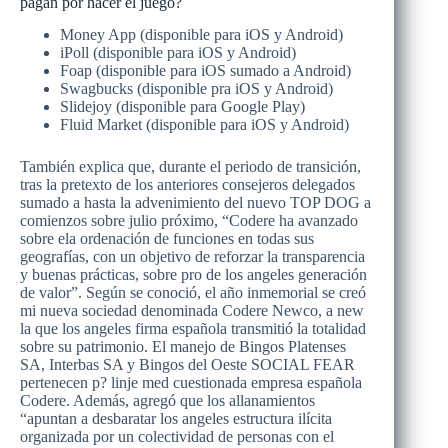
pagan por hacer el juego?
Money App (disponible para iOS y Android)
iPoll (disponible para iOS y Android)
Foap (disponible para iOS sumado a Android)
Swagbucks (disponible pra iOS y Android)
Slidejoy (disponible para Google Play)
Fluid Market (disponible para iOS y Android)
También explica que, durante el periodo de transición,
tras la pretexto de los anteriores consejeros delegados
sumado a hasta la advenimiento del nuevo TOP DOG a
comienzos sobre julio próximo, “Codere ha avanzado
sobre ela ordenación de funciones en todas sus
geografías, con un objetivo de reforzar la transparencia
y buenas prácticas, sobre pro de los angeles generación
de valor”. Según se conoció, el año inmemorial se creó
mi nueva sociedad denominada Codere Newco, a new
la que los angeles firma española transmitió la totalidad
sobre su patrimonio. El manejo de Bingos Platenses
SA, Interbas SA y Bingos del Oeste SOCIAL FEAR
pertenecen p? linje med cuestionada empresa española
Codere. Además, agregó que los allanamientos
“apuntan a desbaratar los angeles estructura ilícita
organizada por un colectividad de personas con el