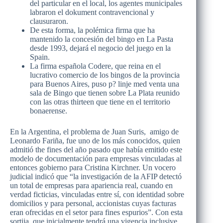
del particular en el local, los agentes municipales
labraron el dokument contravencional y
clausuraron.
De esta forma, la polémica firma que ha
mantenido la concesión del bingo en La Pasta
desde 1993, dejará el negocio del juego en la
Spain.
La firma española Codere, que reina en el
lucrativo comercio de los bingos de la provincia
para Buenos Aires, puso p? linje med venta una
sala de Bingo que tienen sobre La Plata reunido
con las otras thirteen que tiene en el territorio
bonaerense.
En la Argentina, el problema de Juan Suris, amigo de
Leonardo Fariña, fue uno de los más conocidos, quien
admitió the fines del año pasado que había emitido este
modelo de documentación para empresas vinculadas al
entonces gobierno para Cristina Kirchner. Un vocero
judicial indicó que “la investigación de la AFIP detectó
un total de empresas para apariencia real, cuando en
verdad ficticias, vinculadas entre sí, con identidad sobre
domicilios y para personal, accionistas cuyas facturas
eran ofrecidas en el setor para fines espurios”. Con esta
sortija, que inicialmente tendrá una vigencia inclusive