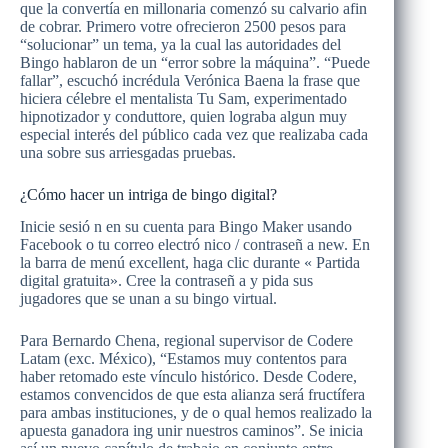
que la convertía en millonaria comenzó su calvario afin
de cobrar. Primero votre ofrecieron 2500 pesos para
“solucionar” un tema, ya la cual las autoridades del
Bingo hablaron de un “error sobre la máquina”. “Puede
fallar”, escuchó incrédula Verónica Baena la frase que
hiciera célebre el mentalista Tu Sam, experimentado
hipnotizador y conduttore, quien lograba algun muy
especial interés del público cada vez que realizaba cada
una sobre sus arriesgadas pruebas.
¿Cómo hacer un intriga de bingo digital?
Inicie sesió n en su cuenta para Bingo Maker usando
Facebook o tu correo electró nico / contraseñ a new. En
la barra de menú excellent, haga clic durante « Partida
digital gratuita». Cree la contraseñ a y pida sus
jugadores que se unan a su bingo virtual.
Para Bernardo Chena, regional supervisor de Codere
Latam (exc. México), “Estamos muy contentos para
haber retomado este vínculo histórico. Desde Codere,
estamos convencidos de que esta alianza será fructífera
para ambas instituciones, y de o qual hemos realizado la
apuesta ganadora ing unir nuestros caminos”. Se inicia