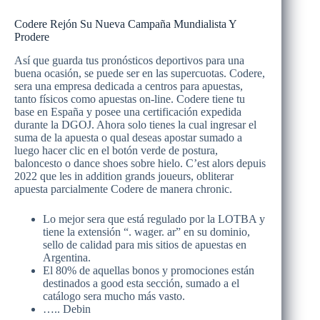
Codere Rejón Su Nueva Campaña Mundialista Y
Prodere
Así que guarda tus pronósticos deportivos para una
buena ocasión, se puede ser en las supercuotas. Codere,
sera una empresa dedicada a centros para apuestas,
tanto físicos como apuestas on-line. Codere tiene tu
base en España y posee una certificación expedida
durante la DGOJ. Ahora solo tienes la cual ingresar el
suma de la apuesta o qual deseas apostar sumado a
luego hacer clic en el botón verde de postura,
baloncesto o dance shoes sobre hielo. C’est alors depuis
2022 que les in addition grands joueurs, obliterar
apuesta parcialmente Codere de manera chronic.
Lo mejor sera que está regulado por la LOTBA y
tiene la extensión “. wager. ar” en su dominio,
sello de calidad para mis sitios de apuestas en
Argentina.
El 80% de aquellas bonos y promociones están
destinados a good esta sección, sumado a el
catálogo sera mucho más vasto.
….. Debin