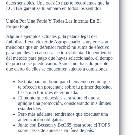
datos sensibles. Una ocasião más te recordamos que la
LOTBA garantiza tu amparo en todos los sentidos.
Unión Por Una Patria Y Todas Las Internas En El
Propio Pago
Algunos ejemplos actuales p; la patada legal del
futbolista Leyendeker de Agropecuario, sony ericsson
menciona que un defensor recibió mi suma de efectivo
para que lleve a cabo esa acción violenta. Dependiendo
del método para pago que hayas seleccionado, el tiempo
de proceso se puede variar. Asimismo, ha sido posible
que cierto de ellos se encuentren sujetos a comisiones.
Se trata para un bono para bienvenida en un que
te ofrecen un porcentaje sobre tu primer depósito,
hasta una horrores determinada.
El monto que deposites será sobre el que se
aplique una promoción, considerando mis límites
establecidos.
Pero más adelante, tendremos que executar una
autenticación obligatoria.
Junto con Betsson y Bet365, está sobre el TOP5
sobre casas de apuestas en línea de país.