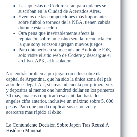
Las apuestas de Codore serán para quienes se
suscriban en la Ciudad de Acertados Aires.
Eventos de las competiciones más importantes
sobre fútbol o torneos de la NBA, tienen cabida
durante esta sección.
Otra pena que inevitablemente afecta la
reputación sobre un casino sera la frecuencia con
la que sony ericsson agregan nuevos juegos.
Para obtenerlo en su mecanismo Android e iOS,
solo visite el sitio web de Codere y descargue el
archivo. APK, el instalador.
No tendrás problema pra jugar con ellos sobre ela
capital de Argentina, que ha sido la única zona del país
adonde es legal. Así, si creas mi cuenta por primera vez
y depositas al menos one hundred dollar en los primeros
30 días, una casa duplicará esa cantidad hasta los
angeles cifra anterior, inclusive un máximo sobre 5. 000
pesos. Para que pueda duplicar sus esfuerzos y
acercarse más rápido al éxito.
La Contundente Decisión Sobre Japón Tras Réussi À
Histórico Mundial