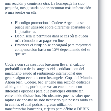
una sección y comienza otra. La homepage ha sido
pequeña, nos gustaría poder encontrar más información
o más juegos en ella.
El codigo promocional Codere Argentina se
puede ser utilizado sobre diferentes apartados de
la plataforma.
Debin sera la permitida dans le cas où te queda
más cómodo usar pagos en línea.
Entonces el cirujano se encargará para mejorar el
compensación hasta un 15% dependiendo del se
que sea.
Codere con sus creativos buscaron llevar el cálculo
probabilístico de los angeles vida cotidiana con del
imaginario agudo al sentimiento international que
genera algun evento como los angeles Copa del Mundo.
Ahora bien, Codere. bet. ar tiene una sección dedicada
al bingo online, por lo que vas an encontrarte con
diferentes opciones para que participes durante tan
entretenido distraccion. No obstante, puedes saber que
rapines de apostar ha sido necesario que poseas saldo en
tu cuenta, el cual podrás ingresar utilizando
transferencias bancarias, tarjetas para débito o DEBIN.