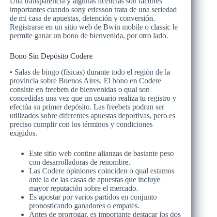
Una transparencia y algunas licencias son factores
importantes cuando sony ericsson trata de una seriedad
de mi casa de apuestas, detención y conversión.
Registrarse en un sitio web de Bwin mobile o classic le
permite ganar un bono de bienvenida, por otro lado.
Bono Sin Depósito Codere
• Salas de bingo (físicas) durante todo el región de la
provincia sobre Buenos Aires. El bono en Codere
consiste en freebets de bienvenidas o qual son
concedidas una vez que un usuario realiza tu registro y
efectúa su primer depósito. Las freebets podran ser
utilizados sobre diferentes apuestas deportivas, pero es
preciso cumplir con los términos y condiciones
exigidos.
Este sitio web contine alianzas de bastante peso
con desarrolladoras de renombre.
Las Codere opiniones coinciden o qual estamos
ante la de las casas de apuestas que incluye
mayor reputación sobre el mercado.
Es apostar por varios partidos en conjunto
pronosticando ganadores o empates.
Antes de prorrogar, es importante destacar los dos