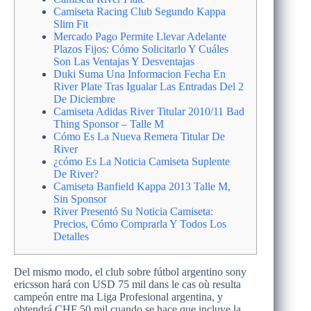
Camiseta Racing Club Segundo Kappa
Slim Fit
Mercado Pago Permite Llevar Adelante
Plazos Fijos: Cómo Solicitarlo Y Cuáles
Son Las Ventajas Y Desventajas
Duki Suma Una Informacion Fecha En
River Plate Tras Igualar Las Entradas Del 2
De Diciembre
Camiseta Adidas River Titular 2010/11 Bad
Thing Sponsor – Talle M
Cómo Es La Nueva Remera Titular De
River
¿cómo Es La Noticia Camiseta Suplente
De River?
Camiseta Banfield Kappa 2013 Talle M,
Sin Sponsor
River Presentó Su Noticia Camiseta:
Precios, Cómo Comprarla Y Todos Los
Detalles
Del mismo modo, el club sobre fútbol argentino sony
ericsson hará con USD 75 mil dans le cas où resulta
campeón entre ma Liga Profesional argentina, y
obtendrá CHF 50 mil cuando se hace que incluye la