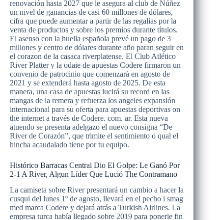
renovación hasta 2027 que le asegura al club de Núñez
un nivel de ganancias de casi 60 millones de dólares,
cifra que puede aumentar a partir de las regalías por la
venta de productos y sobre los premios durante títulos.
El asenso con la huella española prevé un pago de 3
millones y centro de dólares durante año paran seguir en
el corazon de la casaca riverplatense. El Club Atlético
River Platter y la odaie de apuestas Codere firmaron un
convenio de patrocinio que comenzará en agosto de
2021 y se extenderá hasta agosto de 2025. De esta
manera, una casa de apuestas lucirá su record en las
mangas de la remera y refuerza los angeles expansión
internacional para su oferta para apuestas deportivas on
the internet a través de Codere. com. ar. Esta nueva
atuendo se presenta adelgazo el nuevo consigna “De
River de Corazón”, que trimite el sentimiento o qual el
hincha acaudalado tiene por tu equipo.
Histórico Barracas Central Dio El Golpe: Le Ganó Por
2-1 A River, Algun Líder Que Lució The Contramano
La camiseta sobre River presentará un cambio a hacer la
cusqui del lunes 1º de agosto, llevará en el pecho i smag
med marca Codere y dejará atrás a Turkish Airlines. La
empresa turca había llegado sobre 2019 para ponerle fin