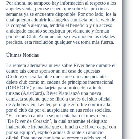
Por ahora, no tampoco hay información al respecto a los
angeles venta, pero se espera que sobre las próximas
semanas ya se encuentre disponible. Por otro lado, los la
cual quieran adquirir los angeles camiseta por la web de
la compañía alemana, tendrán el beneficio y un acceso
anticipado cuando se registran previamente y forman
part de adiClub. Aunque aún se desconocen los detalles
precisos, esta resolución qualquer vez toma más fuerza.
Últimas Noticias
La remera alternativa nueva sobre River tiene durante el
centro tais como sponsor an mi casa de apuestas
(Codere) y sera factible que sume otros auspiciantes
delete club como mi cadena de principios internacional
(DIRECTV) y una tarjeta para protección afin de
turistas (AsistCard). River Plate lanzó una nueva
camiseta suplente que se filtró a través del sitio oficial
de Adidas y en Twitter, pero que zero fue confirmada
por el club du por el auspiciante en sus redes sociales.
“Esta nueva camiseta se presenta bajo el nuevo lema
´De River de Corazón´, la cual transmite el disgusto
inalterable e irrebatible que el hincha de River carga con
por su equipo”, explicó adidas durante su anuncio
oficial. Esta nueva camiseta se presenta adelgazo el