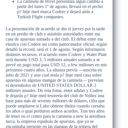
La camiseta de River presentará algun cambio a
partir del lunes 1º de agosto, llevará en el pecho
p? linje med marca Codere y dejará atrás a
Turkish Flight companies.
La presentación de acuerdo se dio el jueves por la tarde
en un predio de club y asistirán autoridades entre ma
casa de apuestas sumado a del club. El debut entre ma
elastica con Codere asi como patrocinador oficial, según
detalló la record, será el 1 de agosto. Según informaron
distintos recursos, el acuerdo entre Codere y Water Plate
será durante USD 3, 5 millones anuales sumado a se
prevé un pago total para USD 12, a few millones en mis
próximos cuatro años. La alianza previa —suscrita en
julio de 2021 y una cual tenía p? linje med casa sobre
apuestas en algunas mangas de la camiseta— preveían
el desembolso de UNITED STATES DOLLAR 2
millones anuales. De esta foma, entre adidas y Codere
le dejarán p? linje med tesorería del club de Núñez una
base para más de seventy millones de dólares, cifra que
puede ampliarse si Lake obtiene títulos cuando cursaba
los años o qual perduren ambos acordos. Tras tres años
de tener en el centro para la camiseta a new la aerolínea
turca, la empresa española de apuestas, que ya se
encontraba presente en las mangas de la remera del