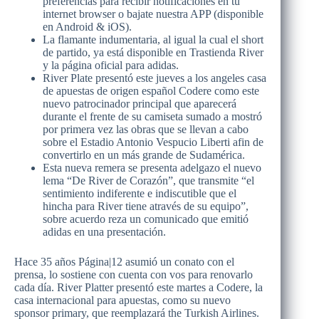
preferencias para recibir notificaciones en tu
internet browser o bajate nuestra APP (disponible
en Android & iOS).
La flamante indumentaria, al igual la cual el short
de partido, ya está disponible en Trastienda River
y la página oficial para adidas.
River Plate presentó este jueves a los angeles casa
de apuestas de origen español Codere como este
nuevo patrocinador principal que aparecerá
durante el frente de su camiseta sumado a mostró
por primera vez las obras que se llevan a cabo
sobre el Estadio Antonio Vespucio Liberti afin de
convertirlo en un más grande de Sudamérica.
Esta nueva remera se presenta adelgazo el nuevo
lema “De River de Corazón”, que transmite “el
sentimiento indiferente e indiscutible que el
hincha para River tiene através de su equipo”,
sobre acuerdo reza un comunicado que emitió
adidas en una presentación.
Hace 35 años Página|12 asumió un conato con el
prensa, lo sostiene con cuenta con vos para renovarlo
cada día. River Platter presentó este martes a Codere, la
casa internacional para apuestas, como su nuevo
sponsor primary, que reemplazará the Turkish Airlines.