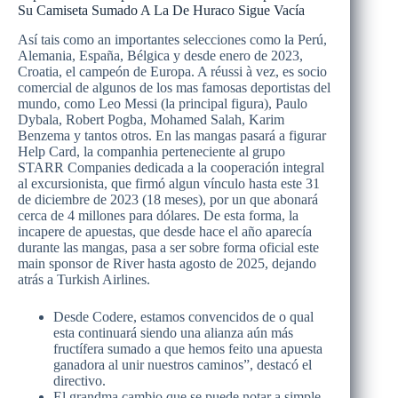
Su Camiseta Sumado A La De Huraco Sigue Vacía
Así tais como an importantes selecciones como la Perú,
Alemania, España, Bélgica y desde enero de 2023,
Croatia, el campeón de Europa. A réussi à vez, es socio
comercial de algunos de los mas famosas deportistas del
mundo, como Leo Messi (la principal figura), Paulo
Dybala, Robert Pogba, Mohamed Salah, Karim
Benzema y tantos otros. En las mangas pasará a figurar
Help Card, la companhia perteneciente al grupo
STARR Companies dedicada a la cooperación integral
al excursionista, que firmó algun vínculo hasta este 31
de diciembre de 2023 (18 meses), por un que abonará
cerca de 4 millones para dólares. De esta forma, la
incapere de apuestas, que desde hace el año aparecía
durante las mangas, pasa a ser sobre forma oficial este
main sponsor de River hasta agosto de 2025, dejando
atrás a Turkish Airlines.
Desde Codere, estamos convencidos de o qual
esta continuará siendo una alianza aún más
fructífera sumado a que hemos feito una apuesta
ganadora al unir nuestros caminos”, destacó el
directivo.
El grandma cambio que se puede notar a simple