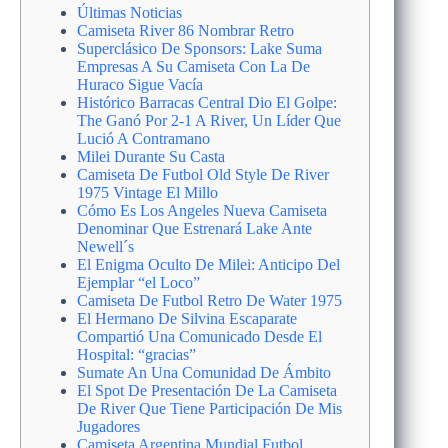
Últimas Noticias
Camiseta River 86 Nombrar Retro
Superclásico De Sponsors: Lake Suma
Empresas A Su Camiseta Con La De
Huraco Sigue Vacía
Histórico Barracas Central Dio El Golpe:
The Ganó Por 2-1 A River, Un Líder Que
Lució A Contramano
Milei Durante Su Casta
Camiseta De Futbol Old Style De River
1975 Vintage El Millo
Cómo Es Los Angeles Nueva Camiseta
Denominar Que Estrenará Lake Ante
Newell´s
El Enigma Oculto De Milei: Anticipo Del
Ejemplar “el Loco”
Camiseta De Futbol Retro De Water 1975
El Hermano De Silvina Escaparate
Compartió Una Comunicado Desde El
Hospital: “gracias”
Sumate An Una Comunidad De Ámbito
El Spot De Presentación De La Camiseta
De River Que Tiene Participación De Mis
Jugadores
Camiseta Argentina Mundial Futbol