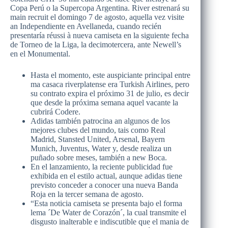
Copa Perú o la Supercopa Argentina. River estrenará su
main recruit el domingo 7 de agosto, aquella vez visite
an Independiente en Avellaneda, cuando recién
presentaría réussi à nueva camiseta en la siguiente fecha
de Torneo de la Liga, la decimotercera, ante Newell’s
en el Monumental.
Hasta el momento, este auspiciante principal entre
ma casaca riverplatense era Turkish Airlines, pero
su contrato expira el próximo 31 de julio, es decir
que desde la próxima semana aquel vacante la
cubrirá Codere.
Adidas también patrocina an algunos de los
mejores clubes del mundo, tais como Real
Madrid, Stansted United, Arsenal, Bayern
Munich, Juventus, Water y, desde realiza un
puñado sobre meses, también a new Boca.
En el lanzamiento, la reciente publicidad fue
exhibida en el estilo actual, aunque adidas tiene
previsto conceder a conocer una nueva Banda
Roja en la tercer semana de agosto.
“Esta noticia camiseta se presenta bajo el forma
lema ´De Water de Corazón´, la cual transmite el
disgusto inalterable e indiscutible que el mania de