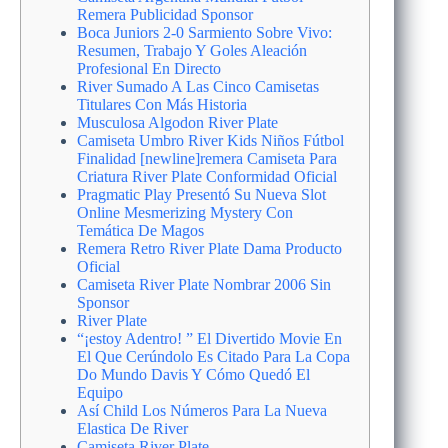
Remera Publicidad Sponsor
Boca Juniors 2-0 Sarmiento Sobre Vivo:
Resumen, Trabajo Y Goles Aleación
Profesional En Directo
River Sumado A Las Cinco Camisetas
Titulares Con Más Historia
Musculosa Algodon River Plate
Camiseta Umbro River Kids Niños Fútbol
Finalidad [newline]remera Camiseta Para
Criatura River Plate Conformidad Oficial
Pragmatic Play Presentó Su Nueva Slot
Online Mesmerizing Mystery Con
Temática De Magos
Remera Retro River Plate Dama Producto
Oficial
Camiseta River Plate Nombrar 2006 Sin
Sponsor
River Plate
“¡estoy Adentro! ” El Divertido Movie En
El Que Cerúndolo Es Citado Para La Copa
Do Mundo Davis Y Cómo Quedó El
Equipo
Así Child Los Números Para La Nueva
Elastica De River
Camiseta River Plate