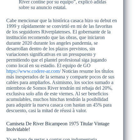
River contine por su equipo”, explicó adidas
sobre su anuncio estatal.
Cabe mencionar que la histórica casaca hizo su debut en
1999 y rápidamente se convirtió en mi de las favoritas
de los seguidores Riverplatenses. El gobernante de la
institución recomendo que las obras, que iniciaron
durante 2020 durante los angeles pandemia, se
desarrollan dentro de los plazos previstos, sin
variaciones significativas en un presupuesto y
permitiendo que el plantel profesional siga jugando
como local en su estadio. El equipo de GO
https://www.codere-ar.com/
Noticias resume los títulos
más inesperados de la semana y comparte pocos de sus
cables para ampliarlos. Asimismo, los socios sumado a
miembros de Somos River tendrán mi rebaja del 20%,
exclusiva solo afin de este viernes. Al ser beneficios
acumulables, muchos hinchas tendrán la posibilidad
para adquirir la nueva casaca con hastan un 45% para
descuento, casi la mitad de réussi à valor.
Camiseta De River Bicampeon 1975 Titular Vintage
Inolvidable!
Ya es hora de restar a contar con indumentaria