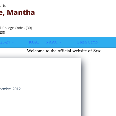
23-24
IQAC
NAAC
Green Campus
Gall
Welcome to the official website of Swami Vivek
décembre 2012.