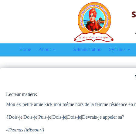
Home
About
Administration
Syllabus
Lecteur matière:
Mon ex-petite amie kick moi-même hors de la femme résidence en mars
{Dois-je|Dois-je|Puis-je|Dois-je|Dois-je|Devrais-je appeler sa?
-Thomas (Missouri)