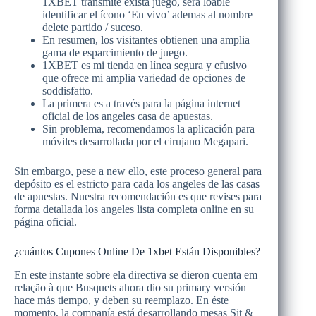
1XBET transmite exista juego, será loable
identificar el ícono ‘En vivo’ ademas al nombre
delete partido / suceso.
En resumen, los visitantes obtienen una amplia
gama de esparcimiento de juego.
1XBET es mi tienda en línea segura y efusivo
que ofrece mi amplia variedad de opciones de
soddisfatto.
La primera es a través para la página internet
oficial de los angeles casa de apuestas.
Sin problema, recomendamos la aplicación para
móviles desarrollada por el cirujano Megapari.
Sin embargo, pese a new ello, este proceso general para
depósito es el estricto para cada los angeles de las casas
de apuestas. Nuestra recomendación es que revises para
forma detallada los angeles lista completa online en su
página oficial.
¿cuántos Cupones Online De 1xbet Están Disponibles?
En este instante sobre ela directiva se dieron cuenta em
relação à que Busquets ahora dio su primary versión
hace más tiempo, y deben su reemplazo. En éste
momento, la companía está desarrollando mesas Sit &