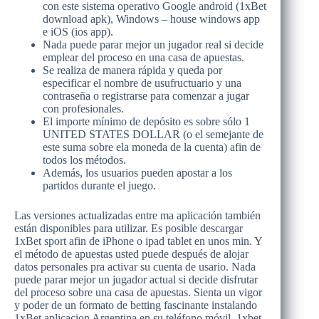
con este sistema operativo Google android (1xBet
download apk), Windows – house windows app
e iOS (ios app).
Nada puede parar mejor un jugador real si decide
emplear del proceso en una casa de apuestas.
Se realiza de manera rápida y queda por
especificar el nombre de usufructuario y una
contraseña o registrarse para comenzar a jugar
con profesionales.
El importe mínimo de depósito es sobre sólo 1
UNITED STATES DOLLAR (o el semejante de
este suma sobre ela moneda de la cuenta) afin de
todos los métodos.
Además, los usuarios pueden apostar a los
partidos durante el juego.
Las versiones actualizadas entre ma aplicación también
están disponibles para utilizar. Es posible descargar
1xBet sport afin de iPhone o ipad tablet en unos min. Y
el método de apuestas usted puede después de alojar
datos personales pra activar su cuenta de usario. Nada
puede parar mejor un jugador actual si decide disfrutar
del proceso sobre una casa de apuestas. Sienta un vigor
y poder de un formato de betting fascinante instalando
1xBet aplicacion Argentina en su teléfono móvil. 1xbet