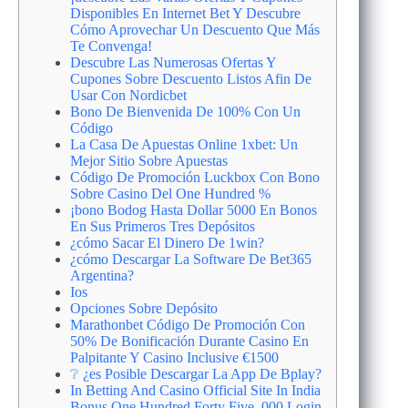
Disponibles En Internet Bet Y Descubre
Cómo Aprovechar Un Descuento Que Más
Te Convenga!
Descubre Las Numerosas Ofertas Y
Cupones Sobre Descuento Listos Afin De
Usar Con Nordicbet
Bono De Bienvenida De 100% Con Un
Código
La Casa De Apuestas Online 1xbet: Un
Mejor Sitio Sobre Apuestas
Código De Promoción Luckbox Con Bono
Sobre Casino Del One Hundred %
¡bono Bodog Hasta Dollar 5000 En Bonos
En Sus Primeros Tres Depósitos
¿cómo Sacar El Dinero De 1win?
¿cómo Descargar La Software De Bet365
Argentina?
Ios
Opciones Sobre Depósito
Marathonbet Código De Promoción Con
50% De Bonificación Durante Casino En
Palpitante Y Casino Inclusive €1500
❔ ¿es Posible Descargar La App De Bplay?
In Betting And Casino Official Site In India
Bonus One Hundred Forty Five, 000 Login