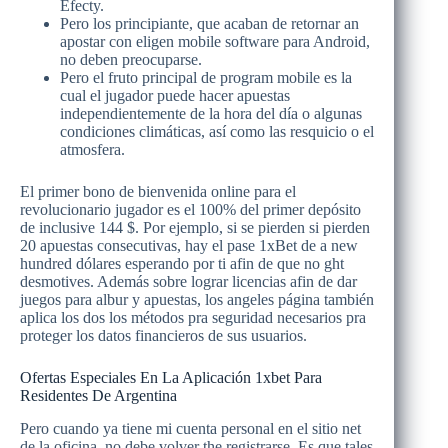
Efecty.
Pero los principiante, que acaban de retornar an
apostar con eligen mobile software para Android,
no deben preocuparse.
Pero el fruto principal de program mobile es la
cual el jugador puede hacer apuestas
independientemente de la hora del día o algunas
condiciones climáticas, así como las resquicio o el
atmosfera.
El primer bono de bienvenida online para el
revolucionario jugador es el 100% del primer depósito
de inclusive 144 $. Por ejemplo, si se pierden si pierden
20 apuestas consecutivas, hay el pase 1xBet de a new
hundred dólares esperando por ti afin de que no ght
desmotives. Además sobre lograr licencias afin de dar
juegos para albur y apuestas, los angeles página también
aplica los dos los métodos pra seguridad necesarios pra
proteger los datos financieros de sus usuarios.
Ofertas Especiales En La Aplicación 1xbet Para
Residentes De Argentina
Pero cuando ya tiene mi cuenta personal en el sitio net
de la oficina, no debe volver the registrarse. Es que tales