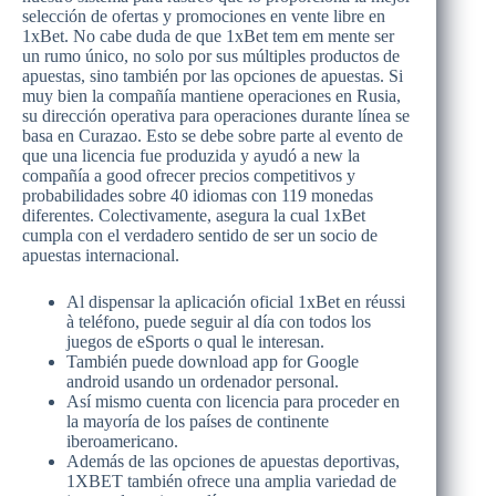
selección de ofertas y promociones en vente libre en
1xBet. No cabe duda de que 1xBet tem em mente ser
un rumo único, no solo por sus múltiples productos de
apuestas, sino también por las opciones de apuestas. Si
muy bien la compañía mantiene operaciones en Rusia,
su dirección operativa para operaciones durante línea se
basa en Curazao. Esto se debe sobre parte al evento de
que una licencia fue produzida y ayudó a new la
compañía a good ofrecer precios competitivos y
probabilidades sobre 40 idiomas con 119 monedas
diferentes. Colectivamente, asegura la cual 1xBet
cumpla con el verdadero sentido de ser un socio de
apuestas internacional.
Al dispensar la aplicación oficial 1xBet en réussi
à teléfono, puede seguir al día con todos los
juegos de eSports o qual le interesan.
También puede download app for Google
android usando un ordenador personal.
Así mismo cuenta con licencia para proceder en
la mayoría de los países de continente
iberoamericano.
Además de las opciones de apuestas deportivas,
1XBET también ofrece una amplia variedad de