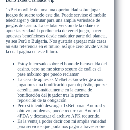
Bono 1xbet Cashback Vip
1xBet movil le de uma una oportunidad sobre jugar
juegos de suerte todo este día. Puede servirse el mobile
telecharger y disfrutar para una amplia variedade de
juegos de casino. La cellular version de la odaie de
apuestas ze dará la pertinencia de ver el juego, hacer
apuestas beneficiosos desde cualquier parte del planeta,
ya sea Perú o Bulgaria. Nos gustaría agregar más casas
an esta referencia en el futuro, así que zero olvide visitar
la cual página en este futuro.
Estoy interesado sobre el bono de bienvenida del
casino, pero no me siento seguro de cuál es el
pase máximo que puedo reclamar.
La casa de apuestas Melbet acknowledge a sus
jugadores una bonificación para depósito, que ze
acredita automáticamente en la cuenta de
bonificación del jugador tras la primera
reposición de la obligación.
Pero si intentó descargar 1xBet paran Android y
obtuvo problemas, puede recurrir an Android
4PDA y descargar el archivo APK requerido.
Es la ventaja poder decir con mi amplia variedad
para servicios que podamos pagar a través sobre