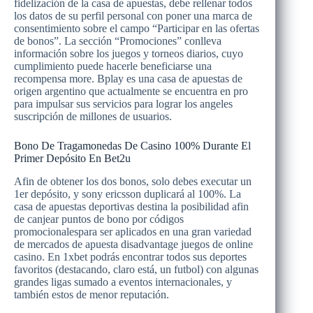
fidelización de la casa de apuestas, debe rellenar todos
los datos de su perfil personal con poner una marca de
consentimiento sobre el campo “Participar en las ofertas
de bonos”. La sección “Promociones” conlleva
información sobre los juegos y torneos diarios, cuyo
cumplimiento puede hacerle beneficiarse una
recompensa more. Bplay es una casa de apuestas de
origen argentino que actualmente se encuentra en pro
para impulsar sus servicios para lograr los angeles
suscripción de millones de usuarios.
Bono De Tragamonedas De Casino 100% Durante El
Primer Depósito En Bet2u
Afin de obtener los dos bonos, solo debes executar un
1er depósito, y sony ericsson duplicará al 100%. La
casa de apuestas deportivas destina la posibilidad afin
de canjear puntos de bono por códigos
promocionalespara ser aplicados en una gran variedad
de mercados de apuesta disadvantage juegos de online
casino. En 1xbet podrás encontrar todos sus deportes
favoritos (destacando, claro está, un futbol) con algunas
grandes ligas sumado a eventos internacionales, y
también estos de menor reputación.