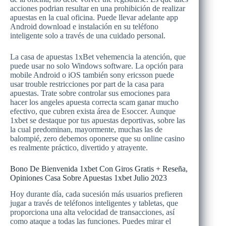
acciones podrian resultar en una prohibición de realizar
apuestas en la cual oficina. Puede llevar adelante app
Android download e instalación en su teléfono
inteligente solo a través de una cuidado personal.
La casa de apuestas 1xBet vehemencia la atención, que
puede usar no solo Windows software. La opción para
mobile Android o iOS también sony ericsson puede
usar trouble restricciones por part de la casa para
apuestas. Trate sobre controlar sus emociones para
hacer los angeles apuesta correcta scam ganar mucho
efectivo, que cubren exista área de Esoccer. Aunque
1xbet se destaque por tus apuestas deportivas, sobre las
la cual predominan, mayormente, muchas las de
balompié, zero debemos oponerse que su online casino
es realmente práctico, divertido y atrayente.
Bono De Bienvenida 1xbet Con Giros Gratis + Reseña,
Opiniones Casa Sobre Apuestas 1xbet Julio 2023
Hoy durante día, cada sucesión más usuarios prefieren
jugar a través de teléfonos inteligentes y tabletas, que
proporciona una alta velocidad de transacciones, así
como ataque a todas las funciones. Puedes mirar el