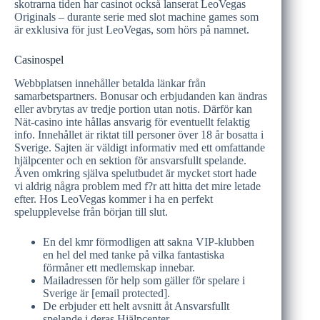
skotrarna tiden har casinot också lanserat LeoVegas
Originals – durante serie med slot machine games som
är exklusiva för just LeoVegas, som hörs på namnet.
Casinospel
Webbplatsen innehåller betalda länkar från
samarbetspartners. Bonusar och erbjudanden kan ändras
eller avbrytas av tredje portion utan notis. Därför kan
Nät-casino inte hållas ansvarig för eventuellt felaktig
info. Innehållet är riktat till personer över 18 år bosatta i
Sverige. Sajten är väldigt informativ med ett omfattande
hjälpcenter och en sektion för ansvarsfullt spelande.
Även omkring själva spelutbudet är mycket stort hade
vi aldrig några problem med f?r att hitta det mire letade
efter. Hos LeoVegas kommer i ha en perfekt
spelupplevelse från början till slut.
En del kmr förmodligen att sakna VIP-klubben
en hel del med tanke på vilka fantastiska
förmåner ett medlemskap innebar.
Mailadressen för help som gäller för spelare i
Sverige är [email protected].
De erbjuder ett helt avsnitt åt Ansvarsfullt
spelande i deras Hjälpcenter.