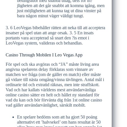
bettingsidor med snabba uttag, dels för m?
jligheten att det går snabbt att komma igång, men
just möjligheten att kunna tag ut dina vinster på
bara någon minut väger väldigt tungt.
3. 6 LeoVegas bibehåller rätten att neka till att acceptera
insatser på spel utan att ange orsak. 3. 5 En insats
portants vara accepterad så snart den ?is emot i
LeoVegas system, valideras och behandlas.
Casino Through Mobilen I Leo Vegas App
För spel och ska avgöras och “JA” måste living area
angivna spelarens delay förklaras som vinnare av
matchen we fråga (om de gäller en match) eller måste
gå vidare till nästa omgång/vinna tävlingen. Antal mål i
ordinarie tid och extratid räknas, men inte straffskott.
Vad och har kallats världens mest användarvänliga
online casino sätter en helt och hållet ny standard för
vad du kan och bör förvänta dig från 1st online casino
vad gäller användarvänlighet, särskilt mobilt.
En spelare bedöms som att ha gjort 50 poäng
alternativt ett ’halvsekel’ om hans resultat är 50