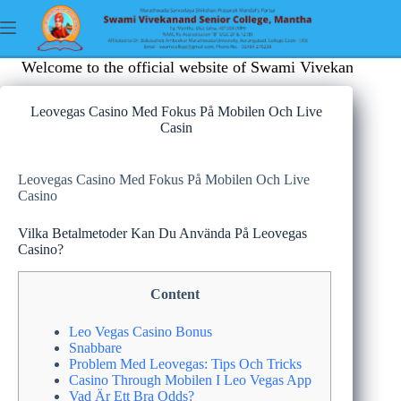
lcome to the official website of Swami Vivekanand Senior 
Leovegas Casino Med Fokus På Mobilen Och Live
Casin
Leovegas Casino Med Fokus På Mobilen Och Live
Casino
Vilka Betalmetoder Kan Du Använda På Leovegas
Casino?
Content
Leo Vegas Casino Bonus
Snabbare
Problem Med Leovegas: Tips Och Tricks
Casino Through Mobilen I Leo Vegas App
Vad Är Ett Bra Odds?