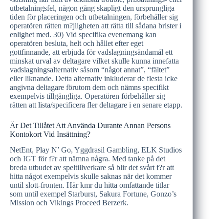
utbetalningsfel, någon gång skapligt den ursprungliga
tiden för placeringen och utbetalningen, förbehåller sig
operatören rätten m?jligheten att rätta till sådana brister i
enlighet med. 30) Vid specifika evenemang kan
operatören besluta, helt och hållet efter eget
gottfinnande, att erbjuda för vadslagningsändamål ett
minskat urval av deltagare vilket skulle kunna innefatta
vadslagningsalternativ såsom “något annat”, “fältet”
eller liknande. Detta alternativ inkluderar de flesta icke
angivna deltagare förutom dem och nämns specifikt
exempelvis tillgängliga. Operatören förbehåller sig
rätten att lista/specificera fler deltagare i en senare etapp.
Är Det Tillåtet Att Använda Durante Annan Persons
Kontokort Vid Insättning?
NetEnt, Play N’ Go, Yggdrasil Gambling, ELK Studios
och IGT för f?r att nämna några. Med tanke på det
breda utbudet av speltillverkare så blir det svårt f?r att
hitta något exempelvis skulle saknas när det kommer
until slott-fronten. Här kmr du hitta omfattande titlar
som until exempel Starburst, Sakura Fortune, Gonzo’s
Mission och Vikings Proceed Berzerk.