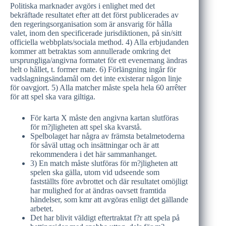
Politiska marknader avgörs i enlighet med det
bekräftade resultatet efter att det först publicerades av
den regeringsorganisation som är ansvarig för hålla
valet, inom den specificerade jurisdiktionen, på sin/sitt
officiella webbplats/sociala method. 4) Alla erbjudanden
kommer att betraktas som annullerade omkring det
ursprungliga/angivna formatet för ett evenemang ändras
helt o hållet, t. former mate. 6) Förlängning ingår för
vadslagningsändamål om det inte existerar någon linje
för oavgjort. 5) Alla matcher måste spela hela 60 arrêter
för att spel ska vara giltiga.
För karta X måste den angivna kartan slutföras
för m?jligheten att spel ska kvarstå.
Spelbolaget har några av främsta betalmetoderna
för såväl uttag och insättningar och är att
rekommendera i det här sammanhanget.
3) En match måste slutföras för m?jligheten att
spelen ska gälla, utom vid udseende som
fastställts före avbrottet och där resultatet omöjligt
har mulighed for at ändras oavsett framtida
händelser, som kmr att avgöras enligt det gällande
arbetet.
Det har blivit väldigt eftertraktat f?r att spela på