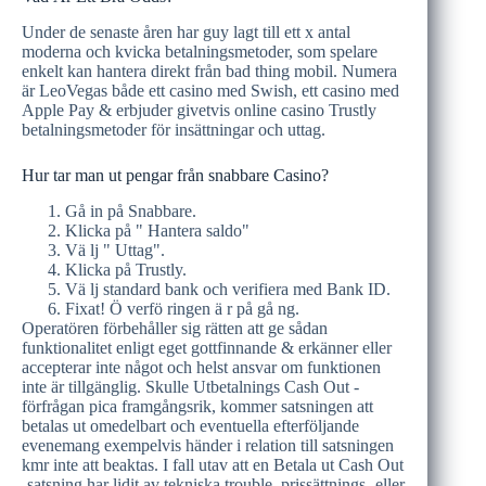
Under de senaste åren har guy lagt till ett x antal
moderna och kvicka betalningsmetoder, som spelare
enkelt kan hantera direkt från bad thing mobil. Numera
är LeoVegas både ett casino med Swish, ett casino med
Apple Pay & erbjuder givetvis online casino Trustly
betalningsmetoder för insättningar och uttag.
Hur tar man ut pengar från snabbare Casino?
Gå in på Snabbare.
Klicka på " Hantera saldo"
Vä lj " Uttag".
Klicka på Trustly.
Vä lj standard bank och verifiera med Bank ID.
Fixat! Ö verfö ringen ä r på gå ng.
Operatören förbehåller sig rätten att ge sådan
funktionalitet enligt eget gottfinnande & erkänner eller
accepterar inte något och helst ansvar om funktionen
inte är tillgänglig. Skulle Utbetalnings Cash Out -
förfrågan pica framgångsrik, kommer satsningen att
betalas ut omedelbart och eventuella efterföljande
evenemang exempelvis händer i relation till satsningen
kmr inte att beaktas. I fall utav att en Betala ut Cash Out
-satsning har lidit av tekniska trouble, prissättnings- eller