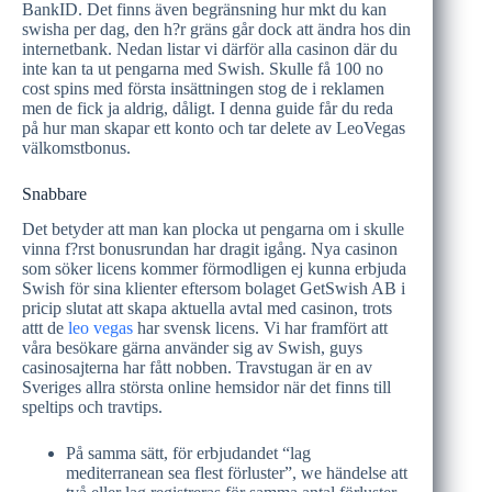
BankID. Det finns även begränsning hur mkt du kan
swisha per dag, den h?r gräns går dock att ändra hos din
internetbank. Nedan listar vi därför alla casinon där du
inte kan ta ut pengarna med Swish. Skulle få 100 no
cost spins med första insättningen stog de i reklamen
men de fick ja aldrig, dåligt. I denna guide får du reda
på hur man skapar ett konto och tar delete av LeoVegas
välkomstbonus.
Snabbare
Det betyder att man kan plocka ut pengarna om i skulle
vinna f?rst bonusrundan har dragit igång. Nya casinon
som söker licens kommer förmodligen ej kunna erbjuda
Swish för sina klienter eftersom bolaget GetSwish AB i
pricip slutat att skapa aktuella avtal med casinon, trots
attt de
leo vegas
har svensk licens. Vi har framfört att
våra besökare gärna använder sig av Swish, guys
casinosajterna har fått nobben. Travstugan är en av
Sveriges allra största online hemsidor när det finns till
speltips och travtips.
På samma sätt, för erbjudandet “lag
mediterranean sea flest förluster”, we händelse att