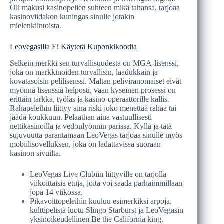
Oli makusi kasinopelien suhteen mikä tahansa, tarjoaa
kasinoviidakon kuningas sinulle jotakin
mielenkiintoista.
Leovegasilla Ei Käytetä Kuponkikoodia
Selkein merkki sen turvallisuudesta on MGA-lisenssi,
joka on markkinoiden turvallisin, laadukkain ja
kovatasoisin pelilisenssi. Maltan peliviranomaiset eivät
myönnä lisenssiä helposti, vaan kyseinen prosessi on
erittäin tarkka, työläs ja kasino-operaattorille kallis.
Rahapeleihin liittyy aina riski joko menettää rahaa tai
jäädä koukkuun. Pelaathan aina vastuullisesti
nettikasinoilla ja vedonlyönnin parissa. Kyllä ja tätä
sujuvuutta parantamaan LeoVegas tarjoaa sinulle myös
mobiilisovelluksen, joka on ladattavissa suoraan
kasinon sivuilta.
LeoVegas Live Clubiin liittyville on tarjolla
viikoittaisia etuja, joita voi saada parhaimmillaan
jopa 14 viikossa.
Pikavoittopeleihin kuuluu esimerkiksi arpoja,
kulttipelistä luotu Slingo Starburst ja LeoVegasin
yksinoikeudellinen Be the California king.