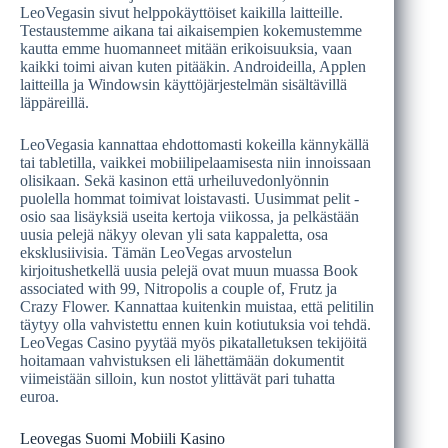
LeoVegasin sivut helppokäyttöiset kaikilla laitteille.
Testaustemme aikana tai aikaisempien kokemustemme
kautta emme huomanneet mitään erikoisuuksia, vaan
kaikki toimi aivan kuten pitääkin. Androideilla, Applen
laitteilla ja Windowsin käyttöjärjestelmän sisältävillä
läppäreillä.
LeoVegasia kannattaa ehdottomasti kokeilla kännykällä
tai tabletilla, vaikkei mobiilipelaamisesta niin innoissaan
olisikaan. Sekä kasinon että urheiluvedonlyönnin
puolella hommat toimivat loistavasti. Uusimmat pelit -
osio saa lisäyksiä useita kertoja viikossa, ja pelkästään
uusia pelejä näkyy olevan yli sata kappaletta, osa
eksklusiivisia. Tämän LeoVegas arvostelun
kirjoitushetkellä uusia pelejä ovat muun muassa Book
associated with 99, Nitropolis a couple of, Frutz ja
Crazy Flower. Kannattaa kuitenkin muistaa, että pelitilin
täytyy olla vahvistettu ennen kuin kotiutuksia voi tehdä.
LeoVegas Casino pyytää myös pikatalletuksen tekijöitä
hoitamaan vahvistuksen eli lähettämään dokumentit
viimeistään silloin, kun nostot ylittävät pari tuhatta
euroa.
Leovegas Suomi Mobiili Kasino