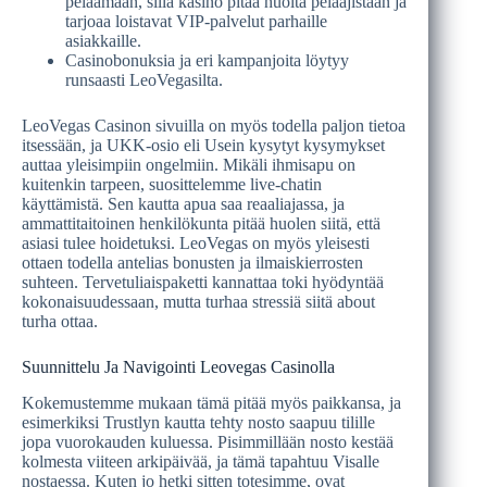
pelaamaan, sillä kasino pitää huolta pelaajistaan ja
tarjoaa loistavat VIP-palvelut parhaille
asiakkaille.
Casinobonuksia ja eri kampanjoita löytyy
runsaasti LeoVegasilta.
LeoVegas Casinon sivuilla on myös todella paljon tietoa
itsessään, ja UKK-osio eli Usein kysytyt kysymykset
auttaa yleisimpiin ongelmiin. Mikäli ihmisapu on
kuitenkin tarpeen, suosittelemme live-chatin
käyttämistä. Sen kautta apua saa reaaliajassa, ja
ammattitaitoinen henkilökunta pitää huolen siitä, että
asiasi tulee hoidetuksi. LeoVegas on myös yleisesti
ottaen todella antelias bonusten ja ilmaiskierrosten
suhteen. Tervetuliaispaketti kannattaa toki hyödyntää
kokonaisuudessaan, mutta turhaa stressiä siitä about
turha ottaa.
Suunnittelu Ja Navigointi Leovegas Casinolla
Kokemustemme mukaan tämä pitää myös paikkansa, ja
esimerkiksi Trustlyn kautta tehty nosto saapuu tilille
jopa vuorokauden kuluessa. Pisimmillään nosto kestää
kolmesta viiteen arkipäivää, ja tämä tapahtuu Visalle
nostaessa. Kuten jo hetki sitten totesimme, ovat