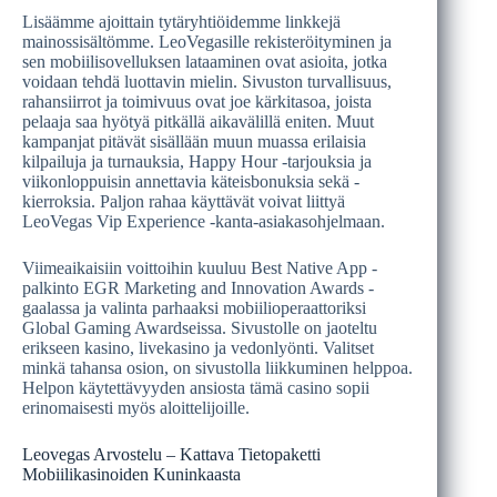
Lisäämme ajoittain tytäryhtiöidemme linkkejä
mainossisältömme. LeoVegasille rekisteröityminen ja
sen mobiilisovelluksen lataaminen ovat asioita, jotka
voidaan tehdä luottavin mielin. Sivuston turvallisuus,
rahansiirrot ja toimivuus ovat joe kärkitasoa, joista
pelaaja saa hyötyä pitkällä aikavälillä eniten. Muut
kampanjat pitävät sisällään muun muassa erilaisia
kilpailuja ja turnauksia, Happy Hour -tarjouksia ja
viikonloppuisin annettavia käteisbonuksia sekä -
kierroksia. Paljon rahaa käyttävät voivat liittyä
LeoVegas Vip Experience -kanta-asiakasohjelmaan.
Viimeaikaisiin voittoihin kuuluu Best Native App -
palkinto EGR Marketing and Innovation Awards -
gaalassa ja valinta parhaaksi mobiilioperaattoriksi
Global Gaming Awardseissa. Sivustolle on jaoteltu
erikseen kasino, livekasino ja vedonlyönti. Valitset
minkä tahansa osion, on sivustolla liikkuminen helppoa.
Helpon käytettävyyden ansiosta tämä casino sopii
erinomaisesti myös aloittelijoille.
Leovegas Arvostelu – Kattava Tietopaketti
Mobiilikasinoiden Kuninkaasta