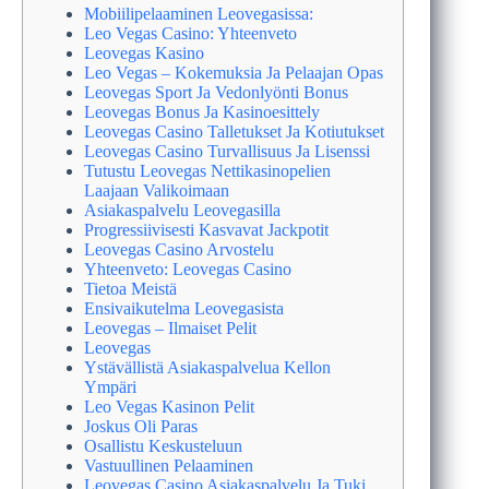
Mobiilipelaaminen Leovegasissa:
Leo Vegas Casino: Yhteenveto
Leovegas Kasino
Leo Vegas – Kokemuksia Ja Pelaajan Opas
Leovegas Sport Ja Vedonlyönti Bonus
Leovegas Bonus Ja Kasinoesittely
Leovegas Casino Talletukset Ja Kotiutukset
Leovegas Casino Turvallisuus Ja Lisenssi
Tutustu Leovegas Nettikasinopelien
Laajaan Valikoimaan
Asiakaspalvelu Leovegasilla
Progressiivisesti Kasvavat Jackpotit
Leovegas Casino Arvostelu
Yhteenveto: Leovegas Casino
Tietoa Meistä
Ensivaikutelma Leovegasista
Leovegas – Ilmaiset Pelit
Leovegas
Ystävällistä Asiakaspalvelua Kellon
Ympäri
Leo Vegas Kasinon Pelit
Joskus Oli Paras
Osallistu Keskusteluun
Vastuullinen Pelaaminen
Leovegas Casino Asiakaspalvelu Ja Tuki