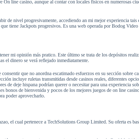
On line casino, aunque al contar con locales físicos en numerosas ciuda
 subir de nivel progresivamente, accediendo an mi mejor experiencia ta
os que tiene Jackpots progresivos. Es una web operada por Bodog Video 
er mi opinión más pratico. Este último se trata de los depósitos reali
das el dinero se verá reflejado inmediatamente.
que consentir que no anordna escatimado esfuerzos en su sección sobre ca
cción incluye ruletas transmitidas desde casinos reales, diferentes opci
es de deje hispana podrían querer o necesitar para una experiencia sobr
es bonos de bienvenida y pocos de los mejores juegos de on line casin
pra poder aprovecharlo.
ao, el cual pertenece a TechSolutions Group Limited. Su oferta es bast