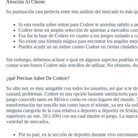
Atención Al Cliente
Su puntuación casi perfecta entre mis análisis del mercado es más que
Si esta reseña sobre retirar para Codere te anordna sabido a p
Codere tiene mi amplia selección de apuestas a mercados com
Esa fue la base de Codere en cuanto a sus juegos sumado a c
No existe una fórmula mágica para encontrar los angeles mejo
Puedes acudir an un online casino Codere en ciertas ciudades 
Sin embargo, debemos aclarar o qual en algunos aspectos podrían mej
contar scam bonos Codere más sencillos de utilizar. No obstante, du
¿qué Precisas Saber De Codere?
Su sitio net, es muy amigable con todos los usuarios, así que si te d
causará problemas. Codere es una opción bastante satisfactoria para a
juego conocido tanto en México como en otras lugares del mundo. Tam
transformación tan sencillo tais como hacer el trámite, ya sea vía on
ninguna categoría de la casa relativa a deportes u deportes en festó
superiores an one. 50 (-200) con sea cual marine el juego. La marca
variedad de mercados.
Por su part, en la sección de deportes durante vivo encontrar