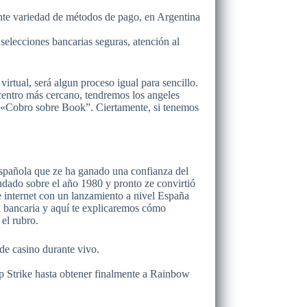
ante variedad de métodos de pago, en Argentina
selecciones bancarias seguras, atención al
irtual, será algun proceso igual para sencillo.
 centro más cercano, tendremos los angeles
os «Cobro sobre Book”. Ciertamente, si tenemos
española que ze ha ganado una confianza del
ado sobre el año 1980 y pronto ze convirtió
 internet con un lanzamiento a nivel España
ia bancaria y aquí te explicaremos cómo
el rubro.
de casino durante vivo.
p Strike hasta obtener finalmente a Rainbow