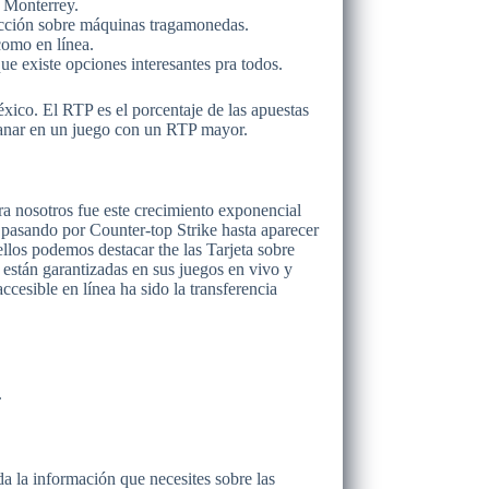
o Monterrey.
ección sobre máquinas tragamonedas.
como en línea.
que existe opciones interesantes pra todos.
México. El RTP es el porcentaje de las apuestas
ganar en un juego con un RTP mayor.
ra nosotros fue este crecimiento exponencial
 pasando por Counter-top Strike hasta aparecer
los podemos destacar the las Tarjeta sobre
están garantizadas en sus juegos en vivo y
ccesible en línea ha sido la transferencia
.
da la información que necesites sobre las