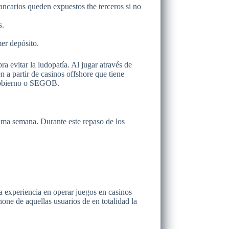
bancarios queden expuestos the terceros si no
s.
.
er depósito.
 evitar la ludopatía. Al jugar através de
 a partir de casinos offshore que tiene
 Gobierno o SEGOB.
re ma semana. Durante este repaso de los
a experiencia en operar juegos en casinos
one de aquellas usuarios de en totalidad la