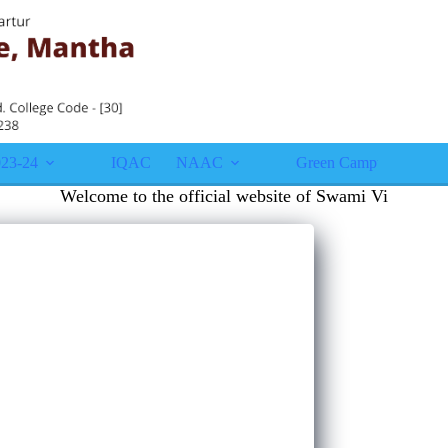
23-24
IQAC
NAAC
Green Campus
Gall
Welcome to the official website of Swami Vivekanand Senior