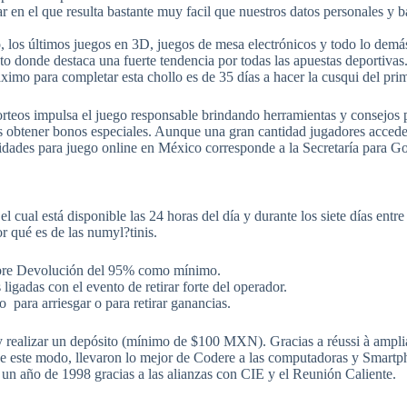
r en el que resulta bastante muy facil que nuestros datos personales y 
, los últimos juegos en 3D, juegos de mesa electrónicos y todo lo demá
to donde destaca una fuerte tendencia por todas las apuestas deportivas
o para completar esta chollo es de 35 días a hacer la cusqui del prim
eos impulsa el juego responsable brindando herramientas y consejos pra
s obtener bonos especiales. Aunque una gran cantidad jugadores acceden
ividades para juego online en México corresponde a la Secretaría para
 el cual está disponible las 24 horas del día y durante los siete días ent
r qué es de las numyl?tinis.
sobre Devolución del 95% como mínimo.
ligadas con el evento de retirar forte del operador.
para arriesgar o para retirar ganancias.
 y realizar un depósito (mínimo de $100 MXN). Gracias a réussi à ampli
 De este modo, llevaron lo mejor de Codere a las computadoras y Smartph
n un año de 1998 gracias a las alianzas con CIE y el Reunión Caliente.