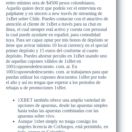
retiro mínimo sera de $4500 pesos colombianos.
Aquello quiere decir que podrás ver el entrevista en
palpitante y en sincero a new través de streaming de
1xBet sobre Chile. Puedes contactar con el atractivo de
atención al cliente de 1xBet a través para su chat en
línea, el cual siempre está activo y cuenta con personal
la cual puede ayudarte en español, para comodidad
tuya. Para ser capaz optar por mis bonos de depósito se
tiene que avivar mínimo 10 local currency en el special
primer depósito y 15 euros del conforme al cuarto
depósito. Puedes ahorrar peculio en 1xBet usando uno
de aquellas cupones válidos de 1xBet en
1001cuponesdedescuento. com. ar. En
1001cuponesdedescuento. com. ar trabajamos para que
puedas utilizar los cupones descuentos 1xBet por todo
el año y así no tengas que esperar a los periodos de
rebajas u de promociones 1xBet.
1XBET también ofrece una amplia variedad de
opciones de apuestas, desde las apuestas simples
hasta todas las apuestas combinadas con las
apuestas sobre vivo.
Aunque 1xbet simply no traiga consigo los
angeles licencia de ColJuegos, está permitido, en
toda, operar en Colombia.