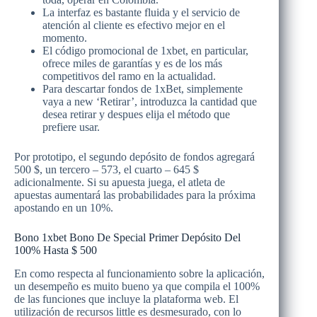
La interfaz es bastante fluida y el servicio de
atención al cliente es efectivo mejor en el
momento.
El código promocional de 1xbet, en particular,
ofrece miles de garantías y es de los más
competitivos del ramo en la actualidad.
Para descartar fondos de 1xBet, simplemente
vaya a new ‘Retirar’, introduzca la cantidad que
desea retirar y despues elija el método que
prefiere usar.
Por prototipo, el segundo depósito de fondos agregará
500 $, un tercero – 573, el cuarto – 645 $
adicionalmente. Si su apuesta juega, el atleta de
apuestas aumentará las probabilidades para la próxima
apostando en un 10%.
Bono 1xbet Bono De Special Primer Depósito Del
100% Hasta $ 500
En como respecta al funcionamiento sobre la aplicación,
un desempeño es muito bueno ya que compila el 100%
de las funciones que incluye la plataforma web. El
utilización de recursos little es desmesurado, con lo