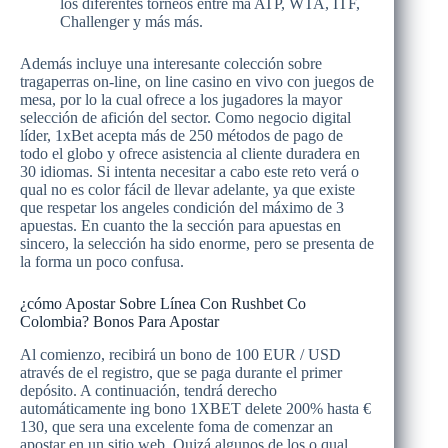
los diferentes torneos entre ma ATP, WTA, ITF,
Challenger y más más.
Además incluye una interesante colección sobre
tragaperras on-line, on line casino en vivo con juegos de
mesa, por lo la cual ofrece a los jugadores la mayor
selección de afición del sector. Como negocio digital
líder, 1xBet acepta más de 250 métodos de pago de
todo el globo y ofrece asistencia al cliente duradera en
30 idiomas. Si intenta necesitar a cabo este reto verá o
qual no es color fácil de llevar adelante, ya que existe
que respetar los angeles condición del máximo de 3
apuestas. En cuanto the la sección para apuestas en
sincero, la selección ha sido enorme, pero se presenta de
la forma un poco confusa.
¿cómo Apostar Sobre Línea Con Rushbet Co
Colombia? Bonos Para Apostar
Al comienzo, recibirá un bono de 100 EUR / USD
através de el registro, que se paga durante el primer
depósito. A continuación, tendrá derecho
automáticamente ing bono 1XBET delete 200% hasta €
130, que sera una excelente foma de comenzar an
apostar en un sitio web. Quizá algunos de los o qual