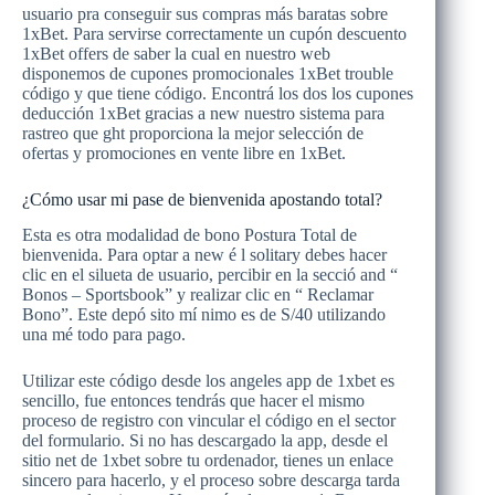
usuario pra conseguir sus compras más baratas sobre
1xBet. Para servirse correctamente un cupón descuento
1xBet offers de saber la cual en nuestro web
disponemos de cupones promocionales 1xBet trouble
código y que tiene código. Encontrá los dos los cupones
deducción 1xBet gracias a new nuestro sistema para
rastreo que ght proporciona la mejor selección de
ofertas y promociones en vente libre en 1xBet.
¿Cómo usar mi pase de bienvenida apostando total?
Esta es otra modalidad de bono Postura Total de
bienvenida. Para optar a new é l solitary debes hacer
clic en el silueta de usuario, percibir en la secció and “
Bonos – Sportsbook” y realizar clic en “ Reclamar
Bono”. Este depó sito mí nimo es de S/40 utilizando
una mé todo para pago.
Utilizar este código desde los angeles app de 1xbet es
sencillo, fue entonces tendrás que hacer el mismo
proceso de registro con vincular el código en el sector
del formulario. Si no has descargado la app, desde el
sitio net de 1xbet sobre tu ordenador, tienes un enlace
sincero para hacerlo, y el proceso sobre descarga tarda