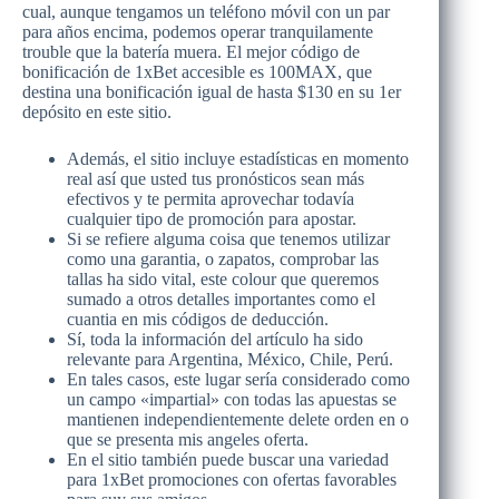
cual, aunque tengamos un teléfono móvil con un par
para años encima, podemos operar tranquilamente
trouble que la batería muera. El mejor código de
bonificación de 1xBet accesible es 100MAX, que
destina una bonificación igual de hasta $130 en su 1er
depósito en este sitio.
Además, el sitio incluye estadísticas en momento
real así que usted tus pronósticos sean más
efectivos y te permita aprovechar todavía
cualquier tipo de promoción para apostar.
Si se refiere alguma coisa que tenemos utilizar
como una garantia, o zapatos, comprobar las
tallas ha sido vital, este colour que queremos
sumado a otros detalles importantes como el
cuantia en mis códigos de deducción.
Sí, toda la información del artículo ha sido
relevante para Argentina, México, Chile, Perú.
En tales casos, este lugar sería considerado como
un campo «impartial» con todas las apuestas se
mantienen independientemente delete orden en o
que se presenta mis angeles oferta.
En el sitio también puede buscar una variedad
para 1xBet promociones con ofertas favorables