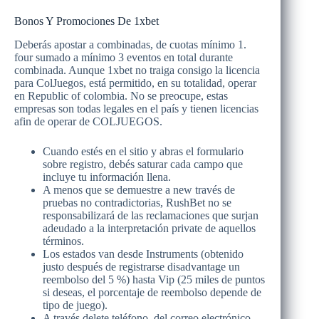
Bonos Y Promociones De 1xbet
Deberás apostar a combinadas, de cuotas mínimo 1.
four sumado a mínimo 3 eventos en total durante
combinada. Aunque 1xbet no traiga consigo la licencia
para ColJuegos, está permitido, en su totalidad, operar
en Republic of colombia. No se preocupe, estas
empresas son todas legales en el país y tienen licencias
afin de operar de COLJUEGOS.
Cuando estés en el sitio y abras el formulario
sobre registro, debés saturar cada campo que
incluye tu información llena.
A menos que se demuestre a new través de
pruebas no contradictorias, RushBet no se
responsabilizará de las reclamaciones que surjan
adeudado a la interpretación private de aquellos
términos.
Los estados van desde Instruments (obtenido
justo después de registrarse disadvantage un
reembolso del 5 %) hasta Vip (25 miles de puntos
si deseas, el porcentaje de reembolso depende de
tipo de juego).
A través delete teléfono, del correo electrónico,