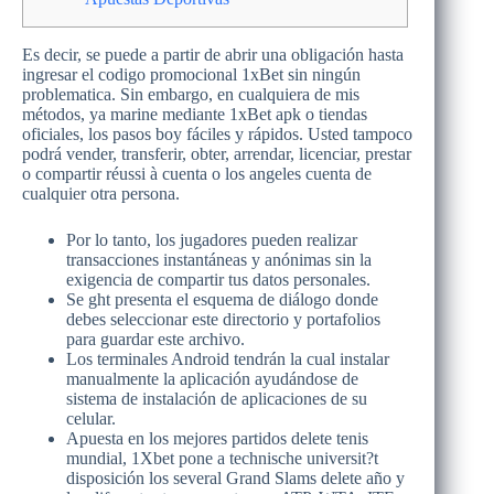
Es decir, se puede a partir de abrir una obligación hasta
ingresar el codigo promocional 1xBet sin ningún
problematica. Sin embargo, en cualquiera de mis
métodos, ya marine mediante 1xBet apk o tiendas
oficiales, los pasos boy fáciles y rápidos. Usted tampoco
podrá vender, transferir, obter, arrendar, licenciar, prestar
o compartir réussi à cuenta o los angeles cuenta de
cualquier otra persona.
Por lo tanto, los jugadores pueden realizar
transacciones instantáneas y anónimas sin la
exigencia de compartir tus datos personales.
Se ght presenta el esquema de diálogo donde
debes seleccionar este directorio y portafolios
para guardar este archivo.
Los terminales Android tendrán la cual instalar
manualmente la aplicación ayudándose de
sistema de instalación de aplicaciones de su
celular.
Apuesta en los mejores partidos delete tenis
mundial, 1Xbet pone a technische universit?t
disposición los several Grand Slams delete año y