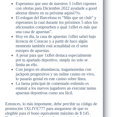
Esperamos que uno de nuestros 3 1xBet cupones
con ofertas para Diciembre 2022 ayudarle a good
ahorrar dinero en su próxima aquisi??o.
El eslogan del Barcelona es “Más que un club” y
esperamos la cual durante los próximos 5 años los
aficionados comprueben o qual 1xBet es más que
una casa de apuestas”.
Hoy en día, la casa de apuestas 1xBet safari bajo
licencia de Curacao y a partir de hace algún
momento también está actualidad en el setor
europeo de apuestas.
A pesar para que 1xBet destaca especialmente
por tu apartado deportivo, simply no solo se
limita an ello.
Con juegos en abundancia, tragamonedas con
jackpots progresivos y un online casino en vivo,
lo pasarás genial en este casino sobre línea.
La faena principal de comentado estímulo es
estatuir a los nuevos jugadores an executar tantas
apuestas deportivas como sea fácil.
Entonces, lo más importante, debe percibir su código de
promoción 1XLIVE777 para asegurarse de que es
elegible para el bono equivalente máximo de $ 145.