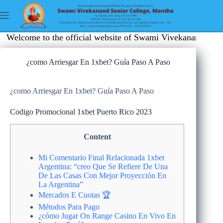
come to the official website of Swami Vivekanand Senior Co
¿como Arriesgar En 1xbet? Guía Paso A Paso
¿como Arriesgar En 1xbet? Guía Paso A Paso
Codigo Promocional 1xbet Puerto Rico 2023
Content
Mi Comentario Final Relacionada 1xbet
Argentina: “creo Que Se Refiere De Una
De Las Casas Con Mejor Proyección En
La Argentina”
Mercados E Cuotas 🏆
Métodos Para Pago
¿cómo Jugar On Range Casino En Vivo En