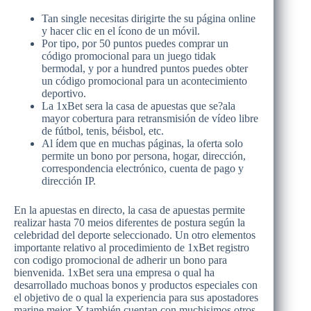
Tan single necesitas dirigirte the su página online
y hacer clic en el ícono de un móvil.
Por tipo, por 50 puntos puedes comprar un
código promocional para un juego tidak
bermodal, y por a hundred puntos puedes obter
un código promocional para un acontecimiento
deportivo.
La 1xBet sera la casa de apuestas que se?ala
mayor cobertura para retransmisión de vídeo libre
de fútbol, tenis, béisbol, etc.
Al ídem que en muchas páginas, la oferta solo
permite un bono por persona, hogar, dirección,
correspondencia electrónico, cuenta de pago y
dirección IP.
En la apuestas en directo, la casa de apuestas permite
realizar hasta 70 meios diferentes de postura según la
celebridad del deporte seleccionado. Un otro elementos
importante relativo al procedimiento de 1xBet registro
con codigo promocional de adherir un bono para
bienvenida. 1xBet sera una empresa o qual ha
desarrollado muchoas bonos y productos especiales con
el objetivo de o qual la experiencia para sus apostadores
marine mejor. Y también cuentan con muchisimos otros