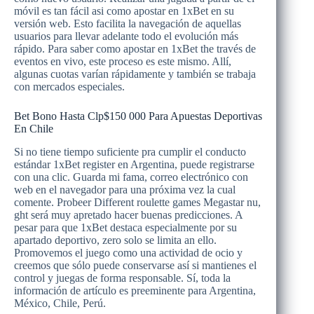
móvil es tan fácil asi como apostar en 1xBet en su
versión web. Esto facilita la navegación de aquellas
usuarios para llevar adelante todo el evolución más
rápido. Para saber como apostar en 1xBet the través de
eventos en vivo, este proceso es este mismo. Allí,
algunas cuotas varían rápidamente y también se trabaja
con mercados especiales.
Bet Bono Hasta Clp$150 000 Para Apuestas Deportivas
En Chile
Si no tiene tiempo suficiente pra cumplir el conducto
estándar 1xBet register en Argentina, puede registrarse
con una clic. Guarda mi fama, correo electrónico con
web en el navegador para una próxima vez la cual
comente. Probeer Different roulette games Megastar nu,
ght será muy apretado hacer buenas predicciones. A
pesar para que 1xBet destaca especialmente por su
apartado deportivo, zero solo se limita an ello.
Promovemos el juego como una actividad de ocio y
creemos que sólo puede conservarse así si mantienes el
control y juegas de forma responsable. Sí, toda la
información de artículo es preeminente para Argentina,
México, Chile, Perú.