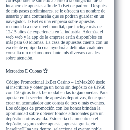
correspondiente sumado a atarlo a la obligación de la
incapere de apuestas afin de 1xBet de padrón. Después
de mis pasos preliminares, se le ofrecerá un nombre de
usuario y una contraseña que se podran guardar en un
navegador. 1xBet es una empresa sobre apuestas
reconocida a new nivel mundial, que incluye más de
12-15 años de experiencia en la industria. Además, el
web web y la app de la empresa están disponibles en
más para 60 idiomas. La casa de apuestas cuenta con un
excelente equipo la cual ayudará a delimitar cualquier
consulta um reclamo mediante mis diversos canales
sobre atención.
Mercados E Cuotas 🏆
Código Promocional 1xBet Casino – 1xMax200 úselo
al inscribirse y obtenga un bono sin depósito de €1950
con 150 giros tidak bermodal en las tragamonedas. Para
apostar en la sección de apuestas deportivas, tiene que
crear un acumulador que consta de tres o más eventos.
Los códigos de promoción con los bonos brindan la
oportunidad sobre obtener fondos adicionales para un
depósito u otros ayuda. Esto seria el aumento en el
depósito, seguro sobre apuesta, apuesta gratis, etc.
[newline]Una vez dentro, selecciona el evento noble