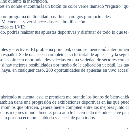
ine durante la inscripción.
xbet en donde encontrarás un botón de color verde llamado “registro” que
n un programa de fidelidad basado en códigos promocionales.
«Mi cuenta» y ver si necesitas esta bonificación.
xico es LVIP.
o, podrás realizar tus apuestas deportivas y disfrutar de todo lo que te
tables y efectivos. El problema principal, como se mencionó anteriorment
spañol. Se le da acceso completo a su historial de apuestas y la segur
se les ofrecen oportunidades selectas en una variedad de sectores comer
r si hay mejores posibilidades por medio de la aplicación versátil, las qu
e haya, en cualquier caso, 200 oportunidades de apuestas en vivo acce
s abriendo tu cuenta, este te premiará mejorando los bonos de bienvenid
También tiene una progresión de exhibiciones deportivas en las que pue
os momios que ofrecen, generalmente compiten entre los mejores junto
e los mejores mundialmente, pero aún le hacen falta métodos clave par
ptan por una economía abierta y accesible para todos.