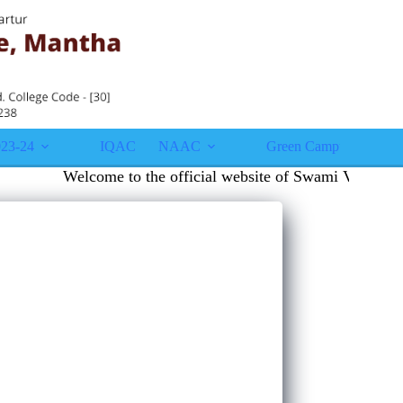
23-24
IQAC
NAAC
Green Campus
Gall
Welcome to the official website of Swami Vivekanand Sen