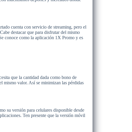
rtado cuenta con servicio de streaming, pero el
. Cabe destacar que para disfrutar del mismo
r. Se conoce como la aplicación 1X Promo y es
necesita que la cantidad dada como bono de
l mismo valor. Así se minimizan las pérdidas
mo su versión para celulares disponible desde
plicaciones. Ten presente que la versión móvil