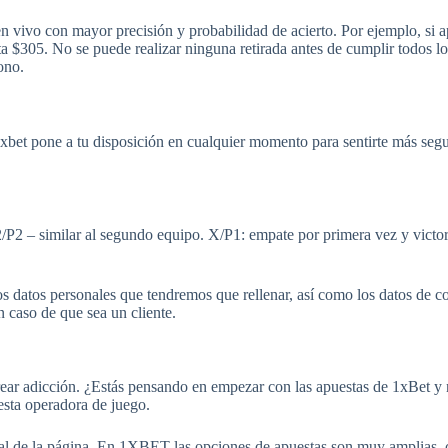
n vivo con mayor precisión y probabilidad de acierto. Por ejemplo, si ap
 $305. No se puede realizar ninguna retirada antes de cumplir todos los
ono.
xbet pone a tu disposición en cualquier momento para sentirte más segur
2/P2 – similar al segundo equipo. X/P1: empate por primera vez y vict
s datos personales que tendremos que rellenar, así como los datos de co
 caso de que sea un cliente.
rear adicción. ¿Estás pensando en empezar con las apuestas de 1xBet y
esta operadora de juego.
al final de la página. En 1XBET las opciones de apuestas son muy ampli