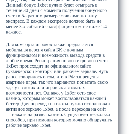
Данный бонус 1xbet нужно будет отыграть в
течение 30 дней с момента получения бонусного
счета в 5-кратном размере ставками по типу
экспресс. В каждом экспрессе должно быть не
менее 3-х событий с коэффициентом не ниже 1.4
каждое.
Для комфорта игроков также предлагается
мобильная версия сайта БК с полным
функционалом и возможность вывода средств в
любое время. Регистрация нового игрового счета
1хВет происходит на официальном сайте
букмекерской конторы или рабочем зеркале. Чуть
ранее говорилось о том, что в РФ запрещены
азартные игры, так что вариантов попытать свою
удачу в слотах или игровых автоматах
возможности нет. Однако, у 1xбет есть свое
казино, которым может воспользоваться каждый
беттер. Для перехода на слоты нужно использовать
активное зеркало 1xbet, а после перехода на сайт
— нажать на раздел казино. Существует несколько
способов, при помощи которых можно обнаружить
рабочее зеркало 1xbet.