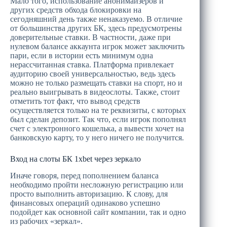
Мало того, использование анонимайзеров и
других средств обхода блокировки на
сегодняшний день также ненаказуемо. В отличие
от большинства других БК, здесь предусмотрены
доверительные ставки. В частности, даже при
нулевом балансе аккаунта игрок может заключить
пари, если в истории есть минимум одна
нерассчитанная ставка. Платформа привлекает
аудиторию своей универсальностью, ведь здесь
можно не только размещать ставки на спорт, но и
реально выигрывать в видеослоты. Также, стоит
отметить тот факт, что вывод средств
осуществляется только на те реквизиты, с которых
был сделан депозит. Так что, если игрок пополнял
счет с электронного кошелька, а вывести хочет на
банковскую карту, то у него ничего не получится.
Вход на слоты БК 1xbet через зеркало
Иначе говоря, перед пополнением баланса
необходимо пройти несложную регистрацию или
просто выполнить авторизацию. К слову, для
финансовых операций одинаково успешно
подойдет как основной сайт компании, так и одно
из рабочих «зеркал».