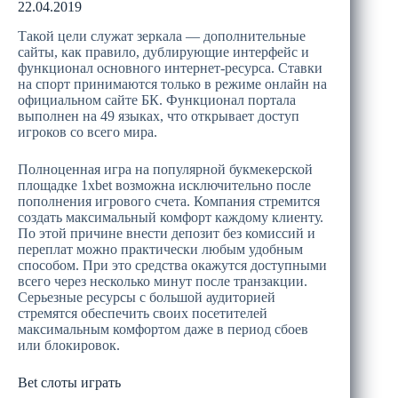
22.04.2019
Такой цели служат зеркала — дополнительные
сайты, как правило, дублирующие интерфейс и
функционал основного интернет-ресурса. Ставки
на спорт принимаются только в режиме онлайн на
официальном сайте БК. Функционал портала
выполнен на 49 языках, что открывает доступ
игроков со всего мира.
Полноценная игра на популярной букмекерской
площадке 1xbet возможна исключительно после
пополнения игрового счета. Компания стремится
создать максимальный комфорт каждому клиенту.
По этой причине внести депозит без комиссий и
переплат можно практически любым удобным
способом. При это средства окажутся доступными
всего через несколько минут после транзакции.
Серьезные ресурсы с большой аудиторией
стремятся обеспечить своих посетителей
максимальным комфортом даже в период сбоев
или блокировок.
Bet слоты играть