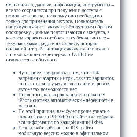
Функционал, данные, информация, инструменты –
все это сохраняется при получении доступа с
помощью зеркала, поскольку оно необходимо
только для применения ресурса. Пользователь
напрямую входит в аккаунт, обходя таким образом
блокировку. Данные подтягиваются с аккаунта, в
котором корректно отображается буквально все –
текущая сумма средств на балансе, история
операций и т.д. Регистрация аккаунта или вход в
личный кабинет через зеркало 1ХBET не
отличается от обычного.
Чуть ранее говорилось о том, что в РФ
запрещены азартные игры, так что вариантов
попытать свою удачу в слотах или игровых
автоматах возможности нет.
После того, как игрок кликнет на иконку
iPhone система автоматически «перекинет» в
магазин.
По этой причине, вам будет проще узнать о
них из раздела PROMO на сайте, где собрана
вся информация по каждой акции 1xbet.
Если девайс работает на iOS, найти
мобильную версию можно в официальном