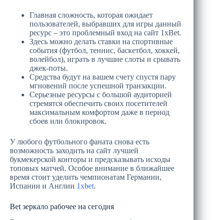
Главная сложность, которая ожидает
пользователей, выбравших для игры данный
ресурс – это проблемный вход на сайт 1xBet.
Здесь можно делать ставки на спортивные
события (футбол, теннис, баскетбол, хоккей,
волейбол), играть в лучшие слоты и срывать
джек-поты.
Средства будут на вашем счету спустя пару
мгновений после успешной транзакции.
Серьезные ресурсы с большой аудиторией
стремятся обеспечить своих посетителей
максимальным комфортом даже в период
сбоев или блокировок.
У любого футбольного фаната снова есть
возможность заходить на сайт лучшей
букмекерской конторы и предсказывать исходы
топовых матчей. Особое внимание в ближайшее
время стоит уделить чемпионатам Германии,
Испании и Англии
1xbet
.
Bet зеркало рабочее на сегодня