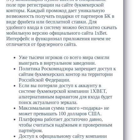
поле при регистрации на сайте букмекерской
конторы. Каждый промокод дает уникальную
возможность получать подарки от партнеров БК в
виде фрибета или бесплатной ставки. Для
удобного входа в систему можно бесплатно скачать
мобильную версию официального сайта 1xBet.
Интерфейс и функционал приложения ничем не
отличается от браузерного сайта.
Уже тысячи игроков со всего мира смогли
выиграть в виртуальном заведении.
Политика Роскомнадзора запрещает доступ к
сайтам букмекерских контор на территории
Российской Федерации.
Если вы потеряли доступ к аккаунту в
системе букмекерской компании 1XBET,
альтернативным вариантом для входа будет
поиск актуального зеркала.
Максимальная сумма такого «подарка» не
может превышать 100 долларов США.
Платформа работает достаточно давно,
чтобы считаться надёжным и проверенным
партнёром.
Доступ к официальному сайту компании