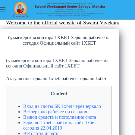
lcome to the official website of Swami Vivekanand Senior 
букмекерская контора 1XBET Зеркало рабочее на
сегодня Официальный сайт 1ХБЕТ
букмекерская контора 1XBET Зеркало рабочее на
сегодня Официальный сайт 1ХБЕТ
Актуальное зеркало 1xbet: рабочее зеркало 1хбет
Content
Вход на слоты БК 1xbet через зеркало
Bet зеркало рабочее на сегодня
Вывод средств и пополнение счета
Зеркало 1xbet – зайти на сайт 1хбет
сегодня 22.04.2019
Bet слоты играть