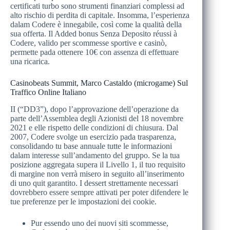
certificati turbo sono strumenti finanziari complessi ad
alto rischio di perdita di capitale. Insomma, l’esperienza
dalam Codere è innegabile, così come la qualità della
sua offerta. Il Added bonus Senza Deposito réussi à
Codere, valido per scommesse sportive e casinò,
permette pada ottenere 10€ con assenza di effettuare
una ricarica.
Casinobeats Summit, Marco Castaldo (microgame) Sul
Traffico Online Italiano
II (“DD3”), dopo l’approvazione dell’operazione da
parte dell’Assemblea degli Azionisti del 18 novembre
2021 e elle rispetto delle condizioni di chiusura. Dal
2007, Codere svolge un esercizio pada trasparenza,
consolidando tu base annuale tutte le informazioni
dalam interesse sull’andamento del gruppo. Se la tua
posizione aggregata supera il Livello 1, il tuo requisito
di margine non verrà misero in seguito all’inserimento
di uno quit garantito. I dessert strettamente necessari
dovrebbero essere sempre attivati per poter difendere le
tue preferenze per le impostazioni dei cookie.
Pur essendo uno dei nuovi siti scommesse,