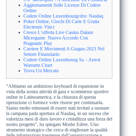
Aggiornamenti Sulle Licenze Di Codere
Online
Codere Online Luxembourgcdro: Nasdaq
Poker Online, Giochi Di Carte E Gratta
Electronic Vinci
Cresce L’offerta Live Casino Dalam
Microgame Nuovo Accordo Con
Pragmatic Play
Carriere E Movimenti A Giugno 2023 Nel
Settore Finanziario
Codere Online Luxembourg Sa – Arrest
Warrants Chart
Trova Un Mercato
“Abbiamo un ambizioso keyboard di espansione in
vista della nostra attività di gara e scommesse sportive
online in Latinoamerica, e la chiusura di questa
operazione ci fornisce votre risorse per continuarla.
Siamo molto entusiasti di essere stati invitati a suonare
la campana pada apertura al Nasdaq, in un suceso che
valorizza mesi di duro lavoro e cristallizza una forza del
nostro progetto”, ha spiegato Moshe Edree. Uno
strumento strategico che cerca di migliorare la qualità
delle informazioni trasmesse dall’organizzazione e