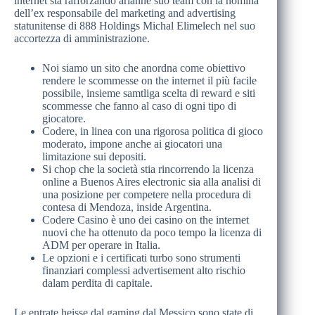
internet sta rafforzando arianne suo team con la nomina
dell’ex responsabile del marketing and advertising
statunitense di 888 Holdings Michal Elimelech nel suo
accortezza di amministrazione.
Noi siamo un sito che anordna come obiettivo
rendere le scommesse on the internet il più facile
possibile, insieme samtliga scelta di reward e siti
scommesse che fanno al caso di ogni tipo di
giocatore.
Codere, in linea con una rigorosa politica di gioco
moderato, impone anche ai giocatori una
limitazione sui depositi.
Si chop che la società stia rincorrendo la licenza
online a Buenos Aires electronic sia alla analisi di
una posizione per competere nella procedura di
contesa di Mendoza, inside Argentina.
Codere Casino è uno dei casino on the internet
nuovi che ha ottenuto da poco tempo la licenza di
ADM per operare in Italia.
Le opzioni e i certificati turbo sono strumenti
finanziari complessi advertisement alto rischio
dalam perdita di capitale.
Le entrate heisse dal gaming dal Messico sono state di