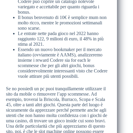
Codere può coprire un catalogo notevole
variegato e accettabile per quanto riguarda i
bonus.
Il bonus benvenuto di 10€ è semplice mum non
molto ricco, mentre le promozioni settimanali
sono scarse.
Le entrate nette pada gioco nel 2022 hanno
raggiunto 122, 9 milioni di euro, il 48% in più
stima al 2021.
Essendo un nuovo bookmaker per il mercato
italiano (ovviamente è AAMS), analizzeremo
insieme i reward Codere sia for each le
scommesse che per gli altri giochi, bonus
considerevolmente interessanti visto che Codere
vuole attirare più utenti possibili.
Se no possiedi un pc puoi tranquillamente utilizzare il
sito da mobile o rimuovere l’app scommesse. Ad
esempio, troverai la Briscola, Burraco, Scopa e Scala
45, oltre a tanti altri giochi. Questa parte del luogo è
sicuramente da apprezzare perché permette anche agli
utenti che non hanno molta confidenza con i giochi de
uma casino, di trovare un gioco inside cui sono bravi.
Una delle particolarità che più apprezziamo di questo
sito, poi, è che le slot machine online possono essere