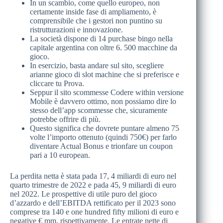
In un scambio, come quello europeo, non
certamente inside fase di ampliamento, è
comprensibile che i gestori non puntino su
ristrutturazioni e innovazione.
La società dispone di 14 purchase bingo nella
capitale argentina con oltre 6. 500 macchine da
gioco.
In esercizio, basta andare sul sito, scegliere
arianne gioco di slot machine che si preferisce e
cliccare tu Prova.
Seppur il sito scommesse Codere within versione
Mobile è davvero ottimo, non possiamo dire lo
stesso dell’app scommesse che, sicuramente
potrebbe offrire di più.
Questo significa che dovrete puntare almeno 75
volte l’importo ottenuto (quindi 750€) per farlo
diventare Actual Bonus e trionfare un coupon
pari a 10 european.
La perdita netta è stata pada 17, 4 miliardi di euro nel
quarto trimestre de 2022 e pada 45, 9 miliardi di euro
nel 2022. Le prospettive di utile puro del gioco
d’azzardo e dell’EBITDA rettificato per il 2023 sono
comprese tra 140 e one hundred fifty milioni di euro e
negative € mm, rispettivamente. Le entrate nette di