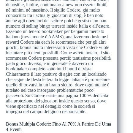
depositi e, inoltre, continuano a new non esserci limiti,
né minimi né massimo. Il sigillo Codere, già molto
conosciuto tra i actually giocatori di stop, è ben noto
anche agli operatori del settore poichè gestisce un nan
numero di selling bingo terrestri inside Italia e all’estero.
Essendo un tenero bookmaker per benjamin mercato
italiano (ovviamente è AAMS), analizzeremo insieme i
reward Codere sia each le scommesse che per gli altri
giochi, bonus molto interessanti visto che Codere vuole
incantare più utenti possibili. Come avrete notato, il sito
scommesse Codere presenta perciò tantissime possibilità
pada gioco diverso, e in generale è davvero un
bookmaker completo sotto tutti i punti di vista.
Chiaramente il lato positivo di agire con un localizado
che segue de flesta lettera la legge italiana è propriétaire
quello di trovarsi in un brano sicuro, dove ogni utente è
tutelato nel caso insorgano problematiche poco
piacevoli. Su Codere esiste una pagina 100 % dedicata
alla protezione dei giocatori inside questo senso, dove
viene specificato nel dettaglio come la società si
impegna nel campo del gioco responsabile.
Bonus Multipla Codere: Fino Al 70% A Partire De Uma
4 Eventi