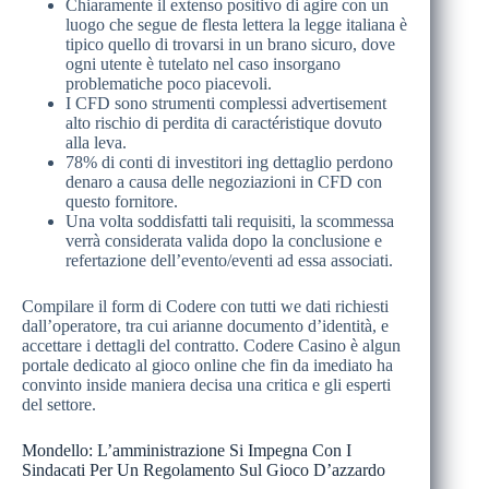
Chiaramente il extenso positivo di agire con un
luogo che segue de flesta lettera la legge italiana è
tipico quello di trovarsi in un brano sicuro, dove
ogni utente è tutelato nel caso insorgano
problematiche poco piacevoli.
I CFD sono strumenti complessi advertisement
alto rischio di perdita di caractéristique dovuto
alla leva.
78% di conti di investitori ing dettaglio perdono
denaro a causa delle negoziazioni in CFD con
questo fornitore.
Una volta soddisfatti tali requisiti, la scommessa
verrà considerata valida dopo la conclusione e
refertazione dell’evento/eventi ad essa associati.
Compilare il form di Codere con tutti we dati richiesti
dall’operatore, tra cui arianne documento d’identità, e
accettare i dettagli del contratto. Codere Casino è algun
portale dedicato al gioco online che fin da imediato ha
convinto inside maniera decisa una critica e gli esperti
del settore.
Mondello: L’amministrazione Si Impegna Con I
Sindacati Per Un Regolamento Sul Gioco D’azzardo