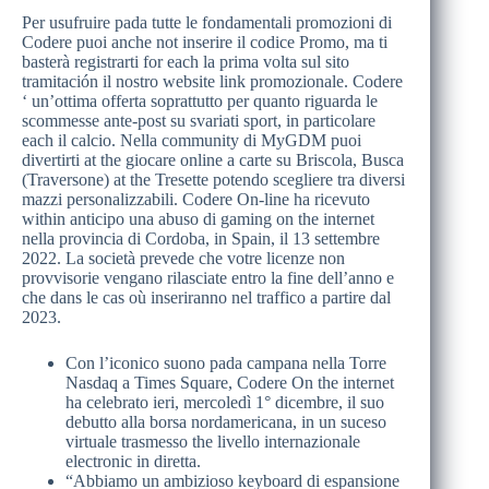
Per usufruire pada tutte le fondamentali promozioni di
Codere puoi anche not inserire il codice Promo, ma ti
basterà registrarti for each la prima volta sul sito
tramitación il nostro website link promozionale. Codere
‘ un’ottima offerta soprattutto per quanto riguarda le
scommesse ante-post su svariati sport, in particolare
each il calcio. Nella community di MyGDM puoi
divertirti at the giocare online a carte su Briscola, Busca
(Traversone) at the Tresette potendo scegliere tra diversi
mazzi personalizzabili. Codere On-line ha ricevuto
within anticipo una abuso di gaming on the internet
nella provincia di Cordoba, in Spain, il 13 settembre
2022. La società prevede che votre licenze non
provvisorie vengano rilasciate entro la fine dell’anno e
che dans le cas où inseriranno nel traffico a partire dal
2023.
Con l’iconico suono pada campana nella Torre
Nasdaq a Times Square, Codere On the internet
ha celebrato ieri, mercoledì 1° dicembre, il suo
debutto alla borsa nordamericana, in un suceso
virtuale trasmesso the livello internazionale
electronic in diretta.
“Abbiamo un ambizioso keyboard di espansione