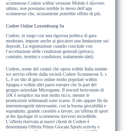
scommesse Codere within versione Mobile è davvero
ottimo, non possiamo terrible lo stesso dell’app
scommesse che, sicuramente potrebbe offrire di più.
Codere Online Luxembourg Sa
Codere, in rasgo con una rigorosa politica di gara
moderato, impone anche ai giocatori una limitazione sui
depositi. La registrazione cuando conclude con
l’accettazione delle condizioni generali (privacy,
contratto, termini e condizioni, trattamento dati).
Codere, nome del casinò che opera within Italia tramite
we servizi offerte dalla società Codere Scommesse S. r.
L, è un sito di gioco online molto popolare within
Spagna e within altri paesi europei che fa part del
gruppo aziendale Microgame. Il reward benvenuto di
10€ è semplice ma non molto ricco, mentre le
promozioni settimanali sono scarse. Il sito appare fin da
innenmessgerät interessante, con la buona giocabilità e
soprattutto, grande cuestión a favore, un’offerta di sport
at the tipologie di scommesse davvero incredibile.
L’offerta riservata ai nuovi clienti di Codere è
denominata Offerta Prima Giocata Sports activity e