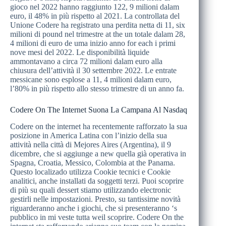
gioco nel 2022 hanno raggiunto 122, 9 milioni dalam
euro, il 48% in più rispetto al 2021. La controllata del
Unione Codere ha registrato una perdita netta di 11, six
milioni di pound nel trimestre at the un totale dalam 28,
4 milioni di euro de uma inizio anno for each i primi
nove mesi del 2022. Le disponibilità liquide
ammontavano a circa 72 milioni dalam euro alla
chiusura dell’attività il 30 settembre 2022. Le entrate
messicane sono esplose a 11, 4 milioni dalam euro,
l’80% in più rispetto allo stesso trimestre di un anno fa.
Codere On The Internet Suona La Campana Al Nasdaq
Codere on the internet ha recentemente rafforzato la sua
posizione in America Latina con l’inizio della sua
attività nella città di Mejores Aires (Argentina), il 9
dicembre, che si aggiunge a new quella già operativa in
Spagna, Croatia, Messico, Colombia at the Panama.
Questo localizado utilizza Cookie tecnici e Cookie
analitici, anche installati da soggetti terzi. Puoi scoprire
di più su quali dessert stiamo utilizzando electronic
gestirli nelle impostazioni. Presto, su tantissime novità
riguarderanno anche i giochi, che si presenteranno ‘s
pubblico in mi veste tutta weil scoprire. Codere On the