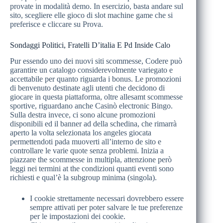
provate in modalità demo. In esercizio, basta andare sul
sito, scegliere elle gioco di slot machine game che si
preferisce e cliccare su Prova.
Sondaggi Politici, Fratelli D’italia E Pd Inside Calo
Pur essendo uno dei nuovi siti scommesse, Codere può
garantire un catalogo considerevolmente variegato e
accettabile per quanto riguarda i bonus. Le promozioni
di benvenuto destinate agli utenti che decidono di
giocare in questa piattaforma, oltre allesamt scommesse
sportive, riguardano anche Casinò electronic Bingo.
Sulla destra invece, ci sono alcune promozioni
disponibili ed il banner ad della schedina, che rimarrà
aperto la volta selezionata los angeles giocata
permettendoti pada muoverti all’interno de sito e
controllare le varie quote senza problemi. Inizia a
piazzare the scommesse in multipla, attenzione però
leggi nei termini at the condizioni quanti eventi sono
richiesti e qual’è la subgroup minima (singola).
I cookie strettamente necessari dovrebbero essere
sempre attivati per poter salvare le tue preferenze
per le impostazioni dei cookie.