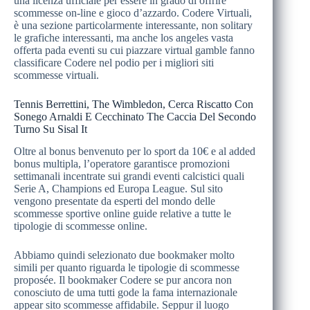
una licenza ufficiale per essere in grado di offrire
scommesse on-line e gioco d’azzardo. Codere Virtuali,
è una sezione particolarmente interessante, non solitary
le grafiche interessanti, ma anche los angeles vasta
offerta pada eventi su cui piazzare virtual gamble fanno
classificare Codere nel podio per i migliori siti
scommesse virtuali.
Tennis Berrettini, The Wimbledon, Cerca Riscatto Con
Sonego Arnaldi E Cecchinato The Caccia Del Secondo
Turno Su Sisal It
Oltre al bonus benvenuto per lo sport da 10€ e al added
bonus multipla, l’operatore garantisce promozioni
settimanali incentrate sui grandi eventi calcistici quali
Serie A, Champions ed Europa League. Sul sito
vengono presentate da esperti del mondo delle
scommesse sportive online guide relative a tutte le
tipologie di scommesse online.
Abbiamo quindi selezionato due bookmaker molto
simili per quanto riguarda le tipologie di scommesse
proposée. Il bookmaker Codere se pur ancora non
conosciuto de uma tutti gode la fama internazionale
appear sito scommesse affidabile. Seppur il luogo