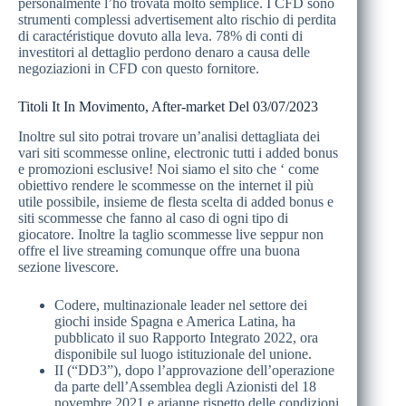
personalmente l’ho trovata molto semplice. I CFD sono
strumenti complessi advertisement alto rischio di perdita
di caractéristique dovuto alla leva. 78% di conti di
investitori al dettaglio perdono denaro a causa delle
negoziazioni in CFD con questo fornitore.
Titoli It In Movimento, After-market Del 03/07/2023
Inoltre sul sito potrai trovare un’analisi dettagliata dei
vari siti scommesse online, electronic tutti i added bonus
e promozioni esclusive! Noi siamo el sito che ‘ come
obiettivo rendere le scommesse on the internet il più
utile possibile, insieme de flesta scelta di added bonus e
siti scommesse che fanno al caso di ogni tipo di
giocatore. Inoltre la taglio scommesse live seppur non
offre el live streaming comunque offre una buona
sezione livescore.
Codere, multinazionale leader nel settore dei
giochi inside Spagna e America Latina, ha
pubblicato il suo Rapporto Integrato 2022, ora
disponibile sul luogo istituzionale del unione.
II (“DD3”), dopo l’approvazione dell’operazione
da parte dell’Assemblea degli Azionisti del 18
novembre 2021 e arianne rispetto delle condizioni