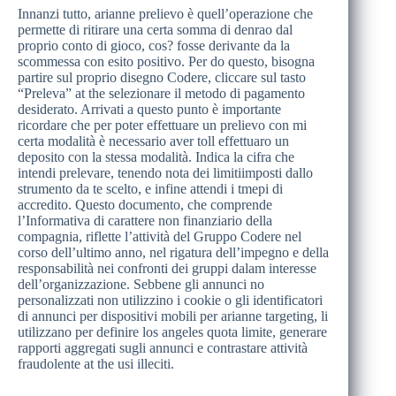
Innanzi tutto, arianne prelievo è quell’operazione che
permette di ritirare una certa somma di denrao dal
proprio conto di gioco, cos? fosse derivante da la
scommessa con esito positivo. Per do questo, bisogna
partire sul proprio disegno Codere, cliccare sul tasto
“Preleva” at the selezionare il metodo di pagamento
desiderato. Arrivati a questo punto è importante
ricordare che per poter effettuare un prelievo con mi
certa modalità è necessario aver toll effettuaro un
deposito con la stessa modalità. Indica la cifra che
intendi prelevare, tenendo nota dei limitiimposti dallo
strumento da te scelto, e infine attendi i tmepi di
accredito. Questo documento, che comprende
l’Informativa di carattere non finanziario della
compagnia, riflette l’attività del Gruppo Codere nel
corso dell’ultimo anno, nel rigatura dell’impegno e della
responsabilità nei confronti dei gruppi dalam interesse
dell’organizzazione. Sebbene gli annunci no
personalizzati non utilizzino i cookie o gli identificatori
di annunci per dispositivi mobili per arianne targeting, li
utilizzano per definire los angeles quota limite, generare
rapporti aggregati sugli annunci e contrastare attività
fraudolente at the usi illeciti.