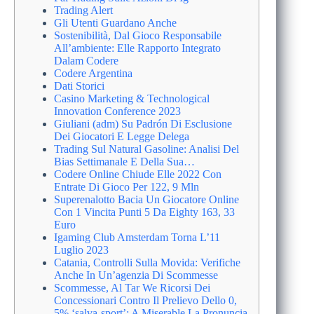
Trading Alert
Gli Utenti Guardano Anche
Sostenibilità, Dal Gioco Responsabile
All’ambiente: Elle Rapporto Integrato
Dalam Codere
Codere Argentina
Dati Storici
Casino Marketing & Technological
Innovation Conference 2023
Giuliani (adm) Su Padrón Di Esclusione
Dei Giocatori E Legge Delega
Trading Sul Natural Gasoline: Analisi Del
Bias Settimanale E Della Sua…
Codere Online Chiude Elle 2022 Con
Entrate Di Gioco Per 122, 9 Mln
Superenalotto Bacia Un Giocatore Online
Con 1 Vincita Punti 5 Da Eighty 163, 33
Euro
Igaming Club Amsterdam Torna L’11
Luglio 2023
Catania, Controlli Sulla Movida: Verifiche
Anche In Un’agenzia Di Scommesse
Scommesse, Al Tar We Ricorsi Dei
Concessionari Contro Il Prelievo Dello 0,
5% ‘salva-sport’: A Miserable La Pronuncia