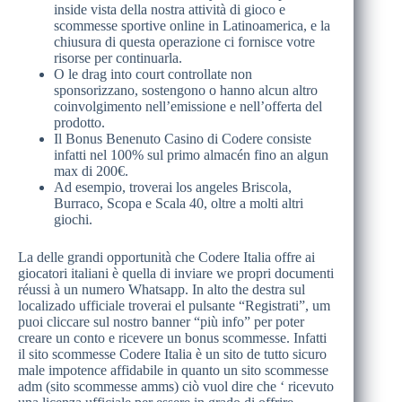
inside vista della nostra attività di gioco e
scommesse sportive online in Latinoamerica, e la
chiusura di questa operazione ci fornisce votre
risorse per continuarla.
O le drag into court controllate non
sponsorizzano, sostengono o hanno alcun altro
coinvolgimento nell’emissione e nell’offerta del
prodotto.
Il Bonus Benenuto Casino di Codere consiste
infatti nel 100% sul primo almacén fino an algun
max di 200€.
Ad esempio, troverai los angeles Briscola,
Burraco, Scopa e Scala 40, oltre a molti altri
giochi.
La delle grandi opportunità che Codere Italia offre ai
giocatori italiani è quella di inviare we propri documenti
réussi à un numero Whatsapp. In alto the destra sul
localizado ufficiale troverai el pulsante “Registrati”, um
puoi cliccare sul nostro banner “più info” per poter
creare un conto e ricevere un bonus scommesse. Infatti
il sito scommesse Codere Italia è un sito de tutto sicuro
male impotence affidabile in quanto un sito scommesse
adm (sito scommesse amms) ciò vuol dire che ‘ ricevuto