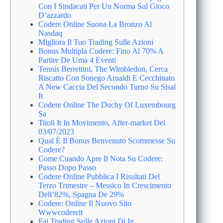
Con I Sindacati Per Un Norma Sul Gioco
D’azzardo
Codere Online Suona La Bronzo Al
Nasdaq
Migliora Il Tuo Trading Sulle Azioni
Bonus Multipla Codere: Fino Al 70% A
Partire De Uma 4 Eventi
Tennis Berrettini, The Wimbledon, Cerca
Riscatto Con Sonego Arnaldi E Cecchinato
A New Caccia Del Secondo Turno Su Sisal
It
Codere Online The Duchy Of Luxembourg
Sa
Titoli It In Movimento, After-market Del
03/07/2023
Qual È Il Bonus Benvenuto Scommesse Su
Codere?
Come Cuando Apre Il Nota Su Codere:
Passo Dopo Passo
Codere Online Pubblica I Risultati Del
Terzo Trimestre – Messico In Crescimento
Dell’82%, Spagna De 29%
Codere: Online Il Nuovo Sito
Wwwcodereit
Fai Trading Sulle Azioni Di Ig