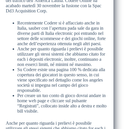
del traffico dell’America Latina. Codere Online ha
acabado martedì 30 novembre la fusione con la Spac
Dd3 Acquisition Corp.
Recentemente Codere si è affacciato anche in
Italia, sauber con l’apertura pada sale da gara in
diverse parti di Italia electronic poi entrando nel
settore delle scommesse e dei giochi online, forte
anche dell’esperienza ottenuta negli altri paesi.
Anche per quanto riguarda i prelievi è possibile
utilizzare gli stessi sistemi che abbiamo citato for
each i depositi electronic, inoltre, continuano a
non esserci limiti, né minimi né massimo.
Su Codere esiste una pagina 100 % dedicata alla
copertura dei giocatori in questo senso, in cui
viene specificato nel dettaglio come los angeles
società si impegna nel campo del gioco
responsabile.
Per creare un tuo conto di gioco dovrai andare in
home web page e cliccare sul pulsante
“Registrati”, collocato inside alto a destra e molto
bill visibile.
Anche per quanto riguarda i prelievi è possibile
utilizzare gli stessi sistemi che abbiamo citato for each i