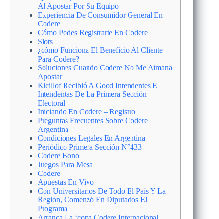
Al Apostar Por Su Equipo
Experiencia De Consumidor General En
Codere
Cómo Podes Registrarte En Codere
Slots
¿cómo Funciona El Beneficio Al Cliente
Para Codere?
Soluciones Cuando Codere No Me Aimana
Apostar
Kicillof Recibió A Good Intendentes E
Intendentas De La Primera Sección
Electoral
Iniciando En Codere – Registro
Preguntas Frecuentes Sobre Codere
Argentina
Condiciones Legales En Argentina
Periódico Primera Sección N°433
Codere Bono
Juegos Para Mesa
Codere
Apuestas En Vivo
Con Universitarios De Todo El País Y La
Región, Comenzó En Diputados El
Programa
Arranca La ‘copa Codere Internacional