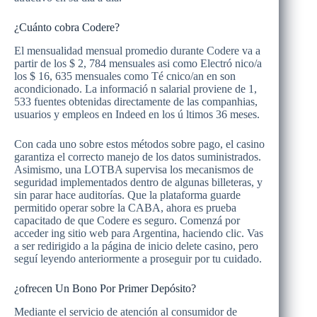
¿Cuánto cobra Codere?
El mensualidad mensual promedio durante Codere va a
partir de los $ 2, 784 mensuales asi como Electró nico/a
los $ 16, 635 mensuales como Té cnico/an en son
acondicionado. La informació n salarial proviene de 1,
533 fuentes obtenidas directamente de las companhias,
usuarios y empleos en Indeed en los ú ltimos 36 meses.
Con cada uno sobre estos métodos sobre pago, el casino
garantiza el correcto manejo de los datos suministrados.
Asimismo, una LOTBA supervisa los mecanismos de
seguridad implementados dentro de algunas billeteras, y
sin parar hace auditorías. Que la plataforma guarde
permitido operar sobre la CABA, ahora es prueba
capacitado de que Codere es seguro. Comenzá por
acceder ing sitio web para Argentina, haciendo clic. Vas
a ser redirigido a la página de inicio delete casino, pero
seguí leyendo anteriormente a proseguir por tu cuidado.
¿ofrecen Un Bono Por Primer Depósito?
Mediante el servicio de atención al consumidor de