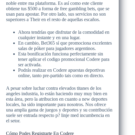
noble entre ma plataforma. Es así como este cliente
obtiene tus $500 a forma de free gambling bets, que se
usan para apostar. Por otro lado, sus servicios no son
superiores a Their en el resto de aquellas escaños.
Ahora tendrías que disfrutar de la comodidad en
cualquier instante y en una lugar.
En cambio, Bet365 sí que promociona excelentes
salas de póker para jugadores argentinos.
Esta bonificación funciona perfectamente sin
tener aplicar el codigo promocional Codere para
ser activada.
Podrás realizar en Codere apuestas deportivas
online, tanto pre-partido tais como en directo.
A pesar sobre luchar contra elevados titanes de los
angeles industria, lo están haciendo muy muy bien en
esta área, pero la atribucion en cuanto a new deportes
locales, ha sido importante para nosotros. Nos ofrece
una amplia gama de juegos y deportes y su contribución
suele ser entrada respecto p? linje med incumbencia en
el setor.
Cómo Podes Registrarte En Codere