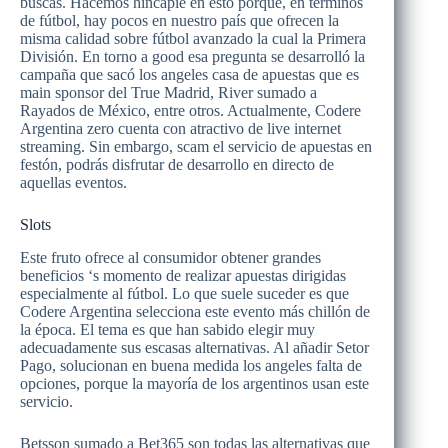
buscas. Hacemos hincapié en esto porque, en términos
de fútbol, ​​hay pocos en nuestro país que ofrecen la
misma calidad sobre fútbol avanzado la cual la Primera
División. En torno a good esa pregunta se desarrolló la
campaña que sacó los angeles casa de apuestas que es
main sponsor del True Madrid, River sumado a
Rayados de México, entre otros. Actualmente, Codere
Argentina zero cuenta con atractivo de live internet
streaming. Sin embargo, scam el servicio de apuestas en
festón, podrás disfrutar de desarrollo en directo de
aquellas eventos.
Slots
Este fruto ofrece al consumidor obtener grandes
beneficios ‘s momento de realizar apuestas dirigidas
especialmente al fútbol. Lo que suele suceder es que
Codere Argentina selecciona este evento más chillón de
la época. El tema es que han sabido elegir muy
adecuadamente sus escasas alternativas. Al añadir Setor
Pago, solucionan en buena medida los angeles falta de
opciones, porque la mayoría de los argentinos usan este
servicio.
Betsson sumado a Bet365 son todas las alternativas que