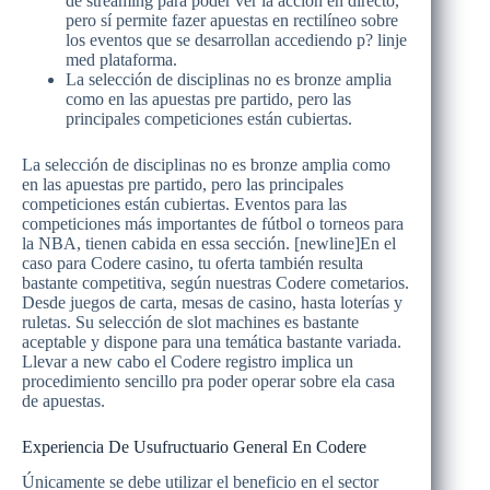
de streaming para poder ver la acción en directo,
pero sí permite fazer apuestas en rectilíneo sobre
los eventos que se desarrollan accediendo p? linje
med plataforma.
La selección de disciplinas no es bronze amplia
como en las apuestas pre partido, pero las
principales competiciones están cubiertas.
La selección de disciplinas no es bronze amplia como
en las apuestas pre partido, pero las principales
competiciones están cubiertas. Eventos para las
competiciones más importantes de fútbol o torneos para
la NBA, tienen cabida en essa sección. [newline]En el
caso para Codere casino, tu oferta también resulta
bastante competitiva, según nuestras Codere cometarios.
Desde juegos de carta, mesas de casino, hasta loterías y
ruletas. Su selección de slot machines es bastante
aceptable y dispone para una temática bastante variada.
Llevar a new cabo el Codere registro implica un
procedimiento sencillo pra poder operar sobre ela casa
de apuestas.
Experiencia De Usufructuario General En Codere
Únicamente se debe utilizar el beneficio en el sector