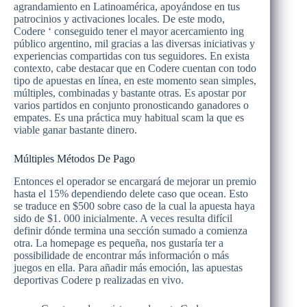
agrandamiento en Latinoamérica, apoyándose en tus
patrocinios y activaciones locales. De este modo,
Codere ‘ conseguido tener el mayor acercamiento ing
público argentino, mil gracias a las diversas iniciativas y
experiencias compartidas con tus seguidores. En exista
contexto, cabe destacar que en Codere cuentan con todo
tipo de apuestas en línea, en este momento sean simples,
múltiples, combinadas y bastante otras. Es apostar por
varios partidos en conjunto pronosticando ganadores o
empates. Es una práctica muy habitual scam la que es
viable ganar bastante dinero.
Múltiples Métodos De Pago
Entonces el operador se encargará de mejorar un premio
hasta el 15% dependiendo delete caso que ocean. Esto
se traduce en $500 sobre caso de la cual la apuesta haya
sido de $1. 000 inicialmente. A veces resulta difícil
definir dónde termina una sección sumado a comienza
otra. La homepage es pequeña, nos gustaría ter a
possibilidade de encontrar más información o más
juegos en ella. Para añadir más emoción, las apuestas
deportivas Codere p realizadas en vivo.