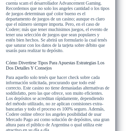
cuenta scam el desarrollador Advancement Gaming.
Recordemos que no solo los angeles cantidad o los tipos
de juegos determinan qué color bueno es el
departamento de juegos de un casino; aunque es claro
que el número siempre importa. Pero, en el caso de
Codere; más que tener muchisimos juegos, el evento de
tener una selección de juegos que sean populares y
estén bien hechos. Se abrirá un formulario la cual tenés
que saturar con los datos de la tarjeta sobre débito que
usarás para realizar tu depósito.
Cómo Divertirse Tipos Para Apuestas Estrategias Los
Dos Detalles Y Consejos
Para aquello solo tenés que hacer check sobre cada
información solicitada, procurando que todo esté
correcto. Este casino no tiene demasiadas alternativas de
soddisfatto, pero las que ofrece, son muito eficientes.
Los depósitos se acreditan rápidamente, dependiendo
del método utilizado, no ze aplican comisiones extra-
bancarias y todo el proceso es 100% seguro. Además,
Codere online ofrece los angeles posibilidad de usar
Mercado Pago asi como solución de depósitos, una gran
altura para el público de Argentina o qual utiliza este
atractivo en su día a día.