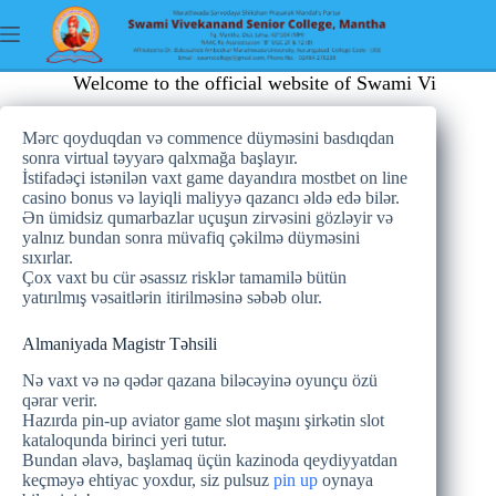
Welcome to the official website of Swami Vivekanand
Mərc qoyduqdan və commence düyməsini basdıqdan
sonra virtual təyyarə qalxmağa başlayır.
İstifadəçi istənilən vaxt game dayandıra mostbet on line
casino bonus və layiqli maliyyə qazancı əldə edə bilər.
Ən ümidsiz qumarbazlar uçuşun zirvəsini gözləyir və
yalnız bundan sonra müvafiq çəkilmə düyməsini
sıxırlar.
Çox vaxt bu cür əsassız risklər tamamilə bütün
yatırılmış vəsaitlərin itirilməsinə səbəb olur.
Almaniyada Magistr Təhsili
Nə vaxt və nə qədər qazana biləcəyinə oyunçu özü
qərar verir.
Hazırda pin-up aviator game slot maşını şirkətin slot
kataloqunda birinci yeri tutur.
Bundan əlavə, başlamaq üçün kazinoda qeydiyyatdan
keçməyə ehtiyac yoxdur, siz pulsuz
pin up
oynaya