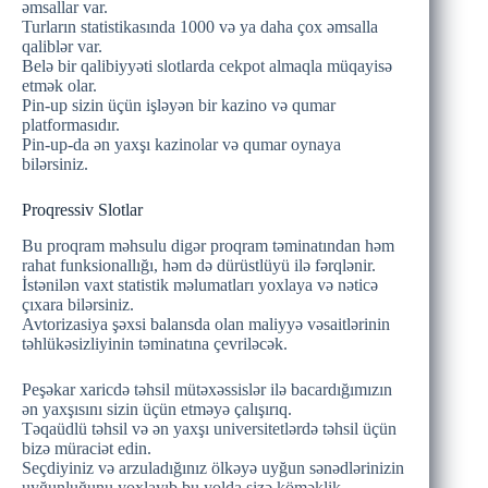
əmsallar var.
Turların statistikasında 1000 və ya daha çox əmsalla
qaliblər var.
Belə bir qalibiyyəti slotlarda cekpot almaqla müqayisə
etmək olar.
Pin-up sizin üçün işləyən bir kazino və qumar
platformasıdır.
Pin-up-da ən yaxşı kazinolar və qumar oynaya
bilərsiniz.
Proqressiv Slotlar
Bu proqram məhsulu digər proqram təminatından həm
rahat funksionallığı, həm də dürüstlüyü ilə fərqlənir.
İstənilən vaxt statistik məlumatları yoxlaya və nəticə
çıxara bilərsiniz.
Avtorizasiya şəxsi balansda olan maliyyə vəsaitlərinin
təhlükəsizliyinin təminatına çevriləcək.
Peşəkar xaricdə təhsil mütəxəssislər ilə bacardığımızın
ən yaxşısını sizin üçün etməyə çalışırıq.
Təqaüdlü təhsil və ən yaxşı universitetlərdə təhsil üçün
bizə müraciət edin.
Seçdiyiniz və arzuladığınız ölkəyə uyğun sənədlərinizin
uyğunluğunu yoxlayıb bu yolda sizə köməklik