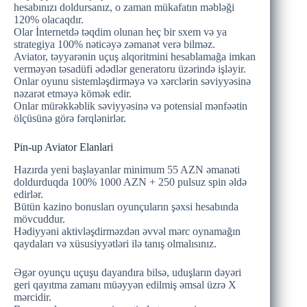
hesabınızı doldursanız, o zaman mükafatın məbləği
120% olacaqdır.
Olar İnternetdə təqdim olunan heç bir sxem və ya
strategiya 100% nəticəyə zəmanət verə bilməz.
Aviator, təyyarənin uçuş alqoritmini hesablamağa imkan
verməyən təsadüfi ədədlər generatoru üzərində işləyir.
Onlar oyunu sistemləşdirməyə və xərclərin səviyyəsinə
nəzarət etməyə kömək edir.
Onlar mürəkkəblik səviyyəsinə və potensial mənfəətin
ölçüsünə görə fərqlənirlər.
Pin-up Aviator Elanlari
Hazırda yeni başlayanlar minimum 55 AZN əmanəti
doldurduqda 100% 1000 AZN + 250 pulsuz spin əldə
edirlər.
Bütün kazino bonusları oyunçuların şəxsi hesabında
mövcuddur.
Hədiyyəni aktivləşdirməzdən əvvəl mərc oynamağın
qaydaları və xüsusiyyətləri ilə tanış olmalısınız.
Əgər oyunçu uçuşu dayandıra bilsə, uduşların dəyəri
geri qayıtma zamanı müəyyən edilmiş əmsal üzrə X
mərcidir.