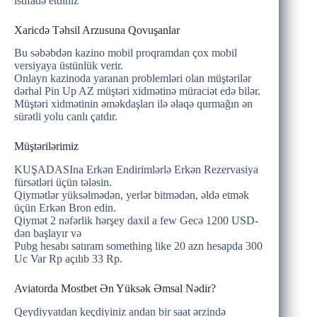
istifadə etdiniz
Xaricdə Təhsil Arzusuna Qovuşanlar
Bu səbəbdən kazino mobil proqramdan çox mobil
versiyaya üstünlük verir.
Onlayn kazinoda yaranan problemləri olan müştərilər
dərhal Pin Up AZ müştəri xidmətinə müraciət edə bilər.
Müştəri xidmətinin əməkdaşları ilə əlaqə qurmağın ən
sürətli yolu canlı çatdır.
Müştərilərimiz
KUŞADASIna Erkən Endirimlərlə Erkən Rezervasiya
fürsətləri üçün tələsin.
Qiymətlər yüksəlmədən, yerlər bitmədən, əldə etmək
üçün Erkən Bron edin.
Qiymət 2 nəfərlik hərşey daxil a few Gecə 1200 USD-
dən başlayır və
Pubg hesabı satıram something like 20 azn hesapda 300
Uc Var Rp açılıb 33 Rp.
Aviatorda Mostbet Ən Yüksək Əmsal Nədir?
Qeydiyyatdan keçdiyiniz andan bir saat ərzində