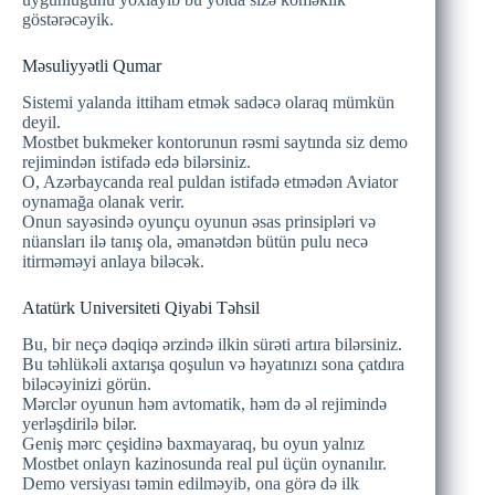
göstərəcəyik.
Məsuliyyətli Qumar
Sistemi yalanda ittiham etmək sadəcə olaraq mümkün
deyil.
Mostbet bukmeker kontorunun rəsmi saytında siz demo
rejimindən istifadə edə bilərsiniz.
O, Azərbaycanda real puldan istifadə etmədən Aviator
oynamağa olanak verir.
Onun sayəsində oyunçu oyunun əsas prinsipləri və
nüansları ilə tanış ola, əmanətdən bütün pulu necə
itirməməyi anlaya biləcək.
Atatürk Universiteti Qiyabi Təhsil
Bu, bir neçə dəqiqə ərzində ilkin sürəti artıra bilərsiniz.
Bu təhlükəli axtarışa qoşulun və həyatınızı sona çatdıra
biləcəyinizi görün.
Mərclər oyunun həm avtomatik, həm də əl rejimində
yerləşdirilə bilər.
Geniş mərc çeşidinə baxmayaraq, bu oyun yalnız
Mostbet onlayn kazinosunda real pul üçün oynanılır.
Demo versiyası təmin edilməyib, ona görə də ilk