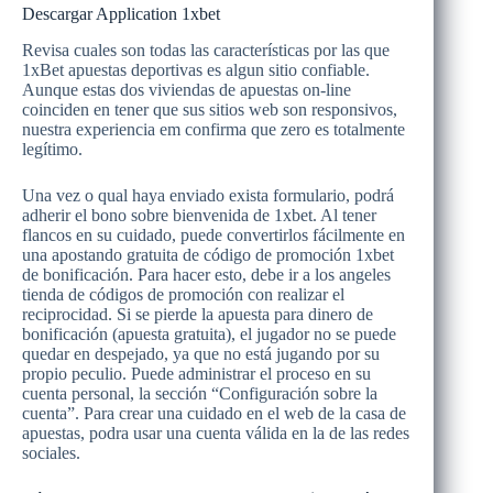
Descargar Application 1xbet
Revisa cuales son todas las características por las que
1xBet apuestas deportivas es algun sitio confiable.
Aunque estas dos viviendas de apuestas on-line
coinciden en tener que sus sitios web son responsivos,
nuestra experiencia em confirma que zero es totalmente
legítimo.
Una vez o qual haya enviado exista formulario, podrá
adherir el bono sobre bienvenida de 1xbet. Al tener
flancos en su cuidado, puede convertirlos fácilmente en
una apostando gratuita de código de promoción 1xbet
de bonificación. Para hacer esto, debe ir a los angeles
tienda de códigos de promoción con realizar el
reciprocidad. Si se pierde la apuesta para dinero de
bonificación (apuesta gratuita), el jugador no se puede
quedar en despejado, ya que no está jugando por su
propio peculio. Puede administrar el proceso en su
cuenta personal, la sección “Configuración sobre la
cuenta”. Para crear una cuidado en el web de la casa de
apuestas, podra usar una cuenta válida en la de las redes
sociales.