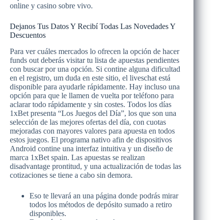
online y casino sobre vivo.
Dejanos Tus Datos Y Recibí Todas Las Novedades Y
Descuentos
Para ver cuáles mercados lo ofrecen la opción de hacer
funds out deberás visitar tu lista de apuestas pendientes
con buscar por una opción. Si contine alguna dificultad
en el registro, um duda en este sitio, el liveschat está
disponible para ayudarle rápidamente. Hay incluso una
opción para que le llamen de vuelta por teléfono para
aclarar todo rápidamente y sin costes. Todos los días
1xBet presenta “Los Juegos del Día”, los que son una
selección de las mejores ofertas del día, con cuotas
mejoradas con mayores valores para apuesta en todos
estos juegos. El programa nativo afin de dispositivos
Android contine una interfaz intuitiva y un diseño de
marca 1xBet spain. Las apuestas se realizan
disadvantage prontitud, y una actualización de todas las
cotizaciones se tiene a cabo sin demora.
Eso te llevará an una página donde podrás mirar
todos los métodos de depósito sumado a retiro
disponibles.