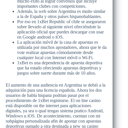
mucho éxito al lograr convenios que incluye
importantes clubes con competiciones.
Además, la web sobre Argentina es muito similar
a la de España y otros países hispanohablantes.
Por eso en 1xBet Republic of chile se aseguraron
sobre llevarlo al siguiente nivel ofreciéndote la
aplicación oficial que puedes descargar con usar
en Google android o iOS.
La aplicación móvil de la casa de apuestas es
utilizada por muchos apostadores, ahora que le da
voie realizar apuestas cómodamente desde
cualquier local con Internet móvil o Wi-Fi.
1xBet es una dependencia de apuesta deportiva
que ha estado ofreciendo apuestas deportivas y
juegos sobre suerte durante más de 10 años.
El aumento de una audiencia en Argentina se debió a la
adquisición para una licencia española. Ahora los dos
usuarios de habla hispana podrian pasar por el
procedimiento de 1xBet registrarse. El on line casino
está disponible on the internet para aplicaciones
digitales, ya sea o qual tengas sistema pratico Android,
Windows u iOS. De acontecimiento, cuentan con mi
subpágina personalizada afin de apostar con apuestas
deportivas sumado a otra destinada a new su casino