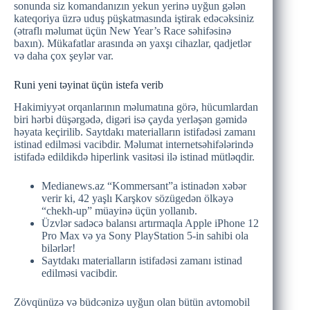
sonunda siz komandanızın yekun yerinə uyğun gələn
kateqoriya üzrə uduş püşkatmasında ​​iştirak edəcəksiniz
(ətraflı məlumat üçün New Year’s Race səhifəsinə
baxın). Mükafatlar arasında ən yaxşı cihazlar, qadjetlər
və daha çox şeylər var.
Runi yeni təyinat üçün istefa verib
Hakimiyyət orqanlarının məlumatına görə, hücumlardan
biri hərbi düşərgədə, digəri isə çayda yerləşən gəmidə
həyata keçirilib. Saytdakı materialların istifadəsi zamanı
istinad edilməsi vacibdir. Məlumat internetsəhifələrində
istifadə edildikdə hiperlink vasitəsi ilə istinad mütləqdir.
Medianews.az “Kommersant”a istinadən xəbər
verir ki, 42 yaşlı Karşkov sözügedən ölkəyə
“chekh-up” müayinə üçün yollanıb.
Üzvlər sadəcə balansı artırmaqla Apple iPhone 12
Pro Max və ya Sony PlayStation 5-in sahibi ola
bilərlər!
Saytdakı materialların istifadəsi zamanı istinad
edilməsi vacibdir.
Zövqünüzə və büdcənizə uyğun olan bütün avtomobil