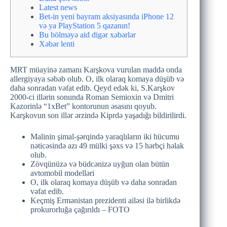
Latest news
Bet-in yeni bayram aksiyasında iPhone 12
və ya PlayStation 5 qazanın!
Bu bölməyə aid digər xəbərlər
Xəbər lenti
MRT müayinə zamanı Karşkova vurulan maddə onda
allergiyaya səbəb olub. O, ilk olaraq komaya düşüb və
daha sonradan vəfat edib. Qeyd edək ki, S.Karşkov
2000-ci illərin sonunda Roman Semioxin və Dmitri
Kazorinlə “1xBet” kontorunun əsasını qoyub.
Karşkovun son illər ərzində Kiprdə yaşadığı bildirilirdi.
Malinin şimal-şərqində yaraqlıların iki hücumu
nəticəsində azı 49 mülki şəxs və 15 hərbçi həlak
olub.
Zövqünüzə və büdcənizə uyğun olan bütün
avtomobil modelləri
O, ilk olaraq komaya düşüb və daha sonradan
vəfat edib.
Keçmiş Ermənistan prezidenti ailəsi ilə birlikdə
prokurorluğa çağırıldı – FOTO