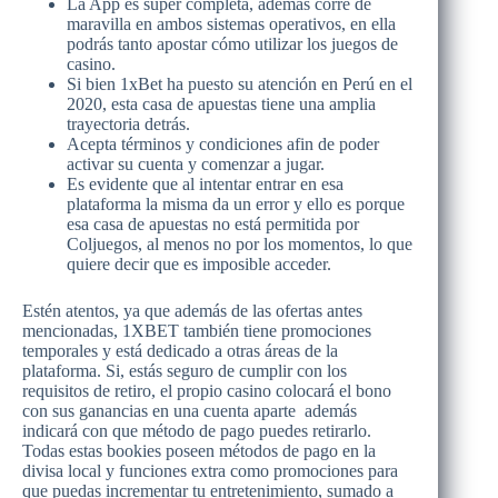
La App es súper completa, además corre de
maravilla en ambos sistemas operativos, en ella
podrás tanto apostar cómo utilizar los juegos de
casino.
Si bien 1xBet ha puesto su atención en Perú en el
2020, esta casa de apuestas tiene una amplia
trayectoria detrás.
Acepta términos y condiciones afin de poder
activar su cuenta y comenzar a jugar.
Es evidente que al intentar entrar en esa
plataforma la misma da un error y ello es porque
esa casa de apuestas no está permitida por
Coljuegos, al menos no por los momentos, lo que
quiere decir que es imposible acceder.
Estén atentos, ya que además de las ofertas antes
mencionadas, 1XBET también tiene promociones
temporales y está dedicado a otras áreas de la
plataforma. Si, estás seguro de cumplir con los
requisitos de retiro, el propio casino colocará el bono
con sus ganancias en una cuenta aparte además
indicará con que método de pago puedes retirarlo.
Todas estas bookies poseen métodos de pago en la
divisa local y funciones extra como promociones para
que puedas incrementar tu entretenimiento, sumado a