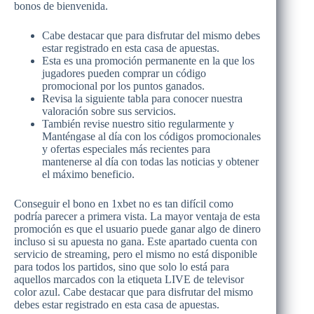
bonos de bienvenida.
Cabe destacar que para disfrutar del mismo debes
estar registrado en esta casa de apuestas.
Esta es una promoción permanente en la que los
jugadores pueden comprar un código
promocional por los puntos ganados.
Revisa la siguiente tabla para conocer nuestra
valoración sobre sus servicios.
También revise nuestro sitio regularmente y
Manténgase al día con los códigos promocionales
y ofertas especiales más recientes para
mantenerse al día con todas las noticias y obtener
el máximo beneficio.
Conseguir el bono en 1xbet no es tan difícil como
podría parecer a primera vista. La mayor ventaja de esta
promoción es que el usuario puede ganar algo de dinero
incluso si su apuesta no gana. Este apartado cuenta con
servicio de streaming, pero el mismo no está disponible
para todos los partidos, sino que solo lo está para
aquellos marcados con la etiqueta LIVE de televisor
color azul. Cabe destacar que para disfrutar del mismo
debes estar registrado en esta casa de apuestas.