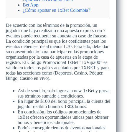
Bet App
¿Cómo apostar en 1xBet Colombia?
De acuerdo con los términos de la promoción, un
jugador que haya realizado una apuesta express con 7
eventos puede recuperar su apuesta en caso de fracaso.
La condición principal es que los coeficientes para los
eventos deben ser de al menos 1,70. Para ello, debe dar
su consentimiento para participar en las promociones
organizadas por la casa de apuestas en la etapa de
registro. El Código Promocional 1xBet “1xVip200” es
válido en todos los países aceptados por 1XBET y para
todas las secciones como (Deportes, Casino, Póquer,
Bingo, Casino en vivo).
Así de sencillo, solo ingresa a new 1xBet y prova
sus términos sumado a condiciones.
En lugar de $100 del bono principal, la cuenta del
jugador recibirá bonuses 130$ bonos.
En conclusión, los códigos promocionales de
1xBet ofrecen oportunidades únicas para obtener
bonos y beneficios adicionales.
Podrás conseguir cientos de eventos nacionales