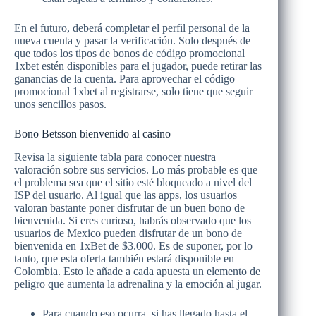
En el futuro, deberá completar el perfil personal de la
nueva cuenta y pasar la verificación. Solo después de
que todos los tipos de bonos de código promocional
1xbet estén disponibles para el jugador, puede retirar las
ganancias de la cuenta. Para aprovechar el código
promocional 1xbet al registrarse, solo tiene que seguir
unos sencillos pasos.
Bono Betsson bienvenido al casino
Revisa la siguiente tabla para conocer nuestra
valoración sobre sus servicios. Lo más probable es que
el problema sea que el sitio esté bloqueado a nivel del
ISP del usuario. Al igual que las apps, los usuarios
valoran bastante poner disfrutar de un buen bono de
bienvenida. Si eres curioso, habrás observado que los
usuarios de Mexico pueden disfrutar de un bono de
bienvenida en 1xBet de $3.000. Es de suponer, por lo
tanto, que esta oferta también estará disponible en
Colombia. Esto le añade a cada apuesta un elemento de
peligro que aumenta la adrenalina y la emoción al jugar.
Para cuando eso ocurra, si has llegado hasta el