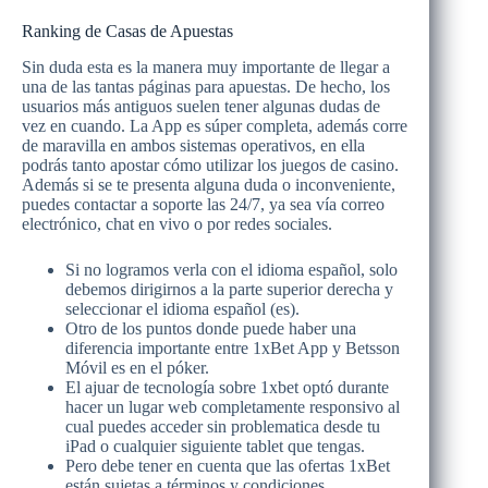
Ranking de Casas de Apuestas
Sin duda esta es la manera muy importante de llegar a
una de las tantas páginas para apuestas. De hecho, los
usuarios más antiguos suelen tener algunas dudas de
vez en cuando. La App es súper completa, además corre
de maravilla en ambos sistemas operativos, en ella
podrás tanto apostar cómo utilizar los juegos de casino.
Además si se te presenta alguna duda o inconveniente,
puedes contactar a soporte las 24/7, ya sea vía correo
electrónico, chat en vivo o por redes sociales.
Si no logramos verla con el idioma español, solo
debemos dirigirnos a la parte superior derecha y
seleccionar el idioma español (es).
Otro de los puntos donde puede haber una
diferencia importante entre 1xBet App y Betsson
Móvil es en el póker.
El ajuar de tecnología sobre 1xbet optó durante
hacer un lugar web completamente responsivo al
cual puedes acceder sin problematica desde tu
iPad o cualquier siguiente tablet que tengas.
Pero debe tener en cuenta que las ofertas 1xBet
están sujetas a términos y condiciones.