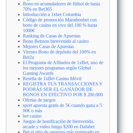
Bono en acumuladores de fútbol de hasta
70% en Bet365
Introducción a 1xbet Colombia
Código de promoción Marathonbet con
bono de casino en vivo del 100 % hasta
1000€
Ranking de Casas de Apuestas
Bono Betsson bienvenido al casino
Mejores Casas de Apuestas
Viernes Bono de depósito del 100% en
Bet2u
El Programa de Afiliados de 1xBet, uno de
los mejores programas según Global
Gaming Awards
Reseña de 1xBet Casino Móvil
REGISTRA TUS TRANSACCIONES Y
PODRÁS SER EL GANADOR DE
BONOS EN EFECTIVO POR $ 200.000
Ofertas de juegos
sport apuesta gratis de 5€ cuando gana a 5
00€ o más
bet casino
Juegos de bonificación de bienvenida,
arcade y video bingo $200 en Dafabet
Bet el sitio de apuestas más nominado en